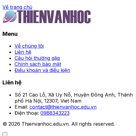
Về trang chủ
Trang chủ
Menu
Cách chọn trận đấu an
toàn để vào kèo đầu ngày
Về chúng tôi
Liên hệ
hiệu quả
Câu hỏi thường gặp
Chính sách bảo mật
Điều khoản và điều kiện
Người theo dõi
•
Liên hệ
Số 21 Cao Lỗ, Xã Uy Nỗ, Huyện Đông Anh, Thành
phố Hà Nội, 12307, Viet Nam
Email:
contact@thienvanhoc.edu.vn
Điện thoại:
0988343223
© 2026 Thienvanhoc.edu.vn. All rights reserved.