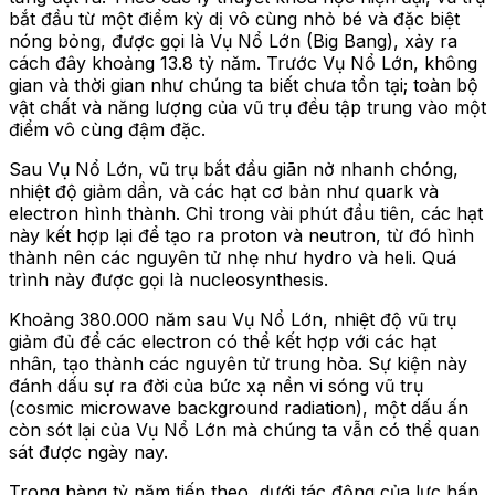
bắt đầu từ một điểm kỳ dị vô cùng nhỏ bé và đặc biệt
nóng bỏng, được gọi là Vụ Nổ Lớn (Big Bang), xảy ra
cách đây khoảng 13.8 tỷ năm. Trước Vụ Nổ Lớn, không
gian và thời gian như chúng ta biết chưa tồn tại; toàn bộ
vật chất và năng lượng của vũ trụ đều tập trung vào một
điểm vô cùng đậm đặc.
Sau Vụ Nổ Lớn, vũ trụ bắt đầu giãn nở nhanh chóng,
nhiệt độ giảm dần, và các hạt cơ bản như quark và
electron hình thành. Chỉ trong vài phút đầu tiên, các hạt
này kết hợp lại để tạo ra proton và neutron, từ đó hình
thành nên các nguyên tử nhẹ như hydro và heli. Quá
trình này được gọi là nucleosynthesis.
Khoảng 380.000 năm sau Vụ Nổ Lớn, nhiệt độ vũ trụ
giảm đủ để các electron có thể kết hợp với các hạt
nhân, tạo thành các nguyên tử trung hòa. Sự kiện này
đánh dấu sự ra đời của bức xạ nền vi sóng vũ trụ
(cosmic microwave background radiation), một dấu ấn
còn sót lại của Vụ Nổ Lớn mà chúng ta vẫn có thể quan
sát được ngày nay.
Trong hàng tỷ năm tiếp theo, dưới tác động của lực hấp