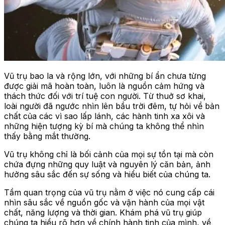
Vũ trụ bao la và rộng lớn, với những bí ẩn chưa từng
được giải mã hoàn toàn, luôn là nguồn cảm hứng và
thách thức đối với trí tuệ con người. Từ thuở sơ khai,
loài người đã ngước nhìn lên bầu trời đêm, tự hỏi về bản
chất của các vì sao lấp lánh, các hành tinh xa xôi và
những hiện tượng kỳ bí mà chúng ta không thể nhìn
thấy bằng mắt thường.
Vũ trụ không chỉ là bối cảnh của mọi sự tồn tại mà còn
chứa đựng những quy luật và nguyên lý căn bản, ảnh
hưởng sâu sắc đến sự sống và hiểu biết của chúng ta.
Tầm quan trọng của vũ trụ nằm ở việc nó cung cấp cái
nhìn sâu sắc về nguồn gốc và vận hành của mọi vật
chất, năng lượng và thời gian. Khám phá vũ trụ giúp
chúng ta hiểu rõ hơn về chính hành tinh của mình, về