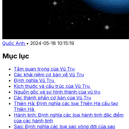
Quốc Anh
•
2024-05-18 10:15:19
Mục lục
Tầm quan trọng của Vũ Trụ
Các khái niệm cơ bản về Vũ Trụ
Định nghĩa Vũ Trụ
Kích thước và cấu trúc của Vũ Trụ
Nguồn gốc và sự hình thành của vũ trụ
Các thành phần cơ bản của Vũ Trụ
Thiên Hà: Định nghĩa các loại Thiên Hà cấu tạo
Thiên Hà
Hành tinh: Định nghĩa các loại hành tinh đặc điểm
của các hành tinh
Sao: Định nghĩa các loại sao vòng đời của sao