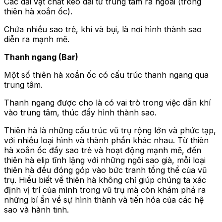
Các dải vật chất kéo dài từ trung tâm ra ngoài (trong
thiên hà xoắn ốc).
Chứa nhiều sao trẻ, khí và bụi, là nơi hình thành sao
diễn ra mạnh mẽ.
Thanh ngang (Bar)
Một số thiên hà xoắn ốc có cấu trúc thanh ngang qua
trung tâm.
Thanh ngang được cho là có vai trò trong việc dẫn khí
vào trung tâm, thúc đẩy hình thành sao.
Thiên hà là những cấu trúc vũ trụ rộng lớn và phức tạp,
với nhiều loại hình và thành phần khác nhau. Từ thiên
hà xoắn ốc đầy sao trẻ và hoạt động mạnh mẽ, đến
thiên hà elip tĩnh lặng với những ngôi sao già, mỗi loại
thiên hà đều đóng góp vào bức tranh tổng thể của vũ
trụ. Hiểu biết về thiên hà không chỉ giúp chúng ta xác
định vị trí của mình trong vũ trụ mà còn khám phá ra
những bí ẩn về sự hình thành và tiến hóa của các hệ
sao và hành tinh.