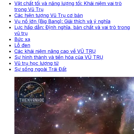
Vật chất tối và năng lượng tối: Khái niệm vai trò
trong Vũ Trụ
Các hiện tượng Vũ Trụ cơ bản
Vụ nổ lớn (Big Bang): Giải thích và ý nghĩa
Lực hấp dẫn: Định nghĩa, bản chất và vai trò trong
vũ trụ
Bức xạ
Lỗ đen
Các khái niệm nâng cao về VŨ TRỤ
Sự hình thành và tiến hóa của VŨ TRỤ
Vũ trụ học lượng tử
Sự sống ngoài Trái Đất