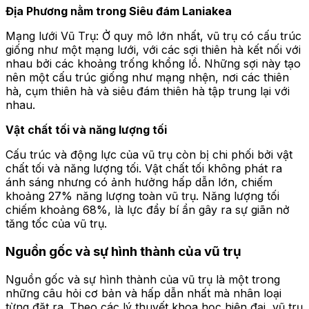
Địa Phương nằm trong Siêu đám Laniakea
Mạng lưới Vũ Trụ: Ở quy mô lớn nhất, vũ trụ có cấu trúc
giống như một mạng lưới, với các sợi thiên hà kết nối với
nhau bởi các khoảng trống khổng lồ. Những sợi này tạo
nên một cấu trúc giống như mạng nhện, nơi các thiên
hà, cụm thiên hà và siêu đám thiên hà tập trung lại với
nhau.
Vật chất tối và năng lượng tối
Cấu trúc và động lực của vũ trụ còn bị chi phối bởi vật
chất tối và năng lượng tối. Vật chất tối không phát ra
ánh sáng nhưng có ảnh hưởng hấp dẫn lớn, chiếm
khoảng 27% năng lượng toàn vũ trụ. Năng lượng tối
chiếm khoảng 68%, là lực đẩy bí ẩn gây ra sự giãn nở
tăng tốc của vũ trụ.
Nguồn gốc và sự hình thành của vũ trụ
Nguồn gốc và sự hình thành của vũ trụ là một trong
những câu hỏi cơ bản và hấp dẫn nhất mà nhân loại
từng đặt ra. Theo các lý thuyết khoa học hiện đại, vũ trụ