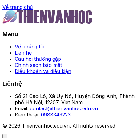
Về trang chủ
Trang chủ
Menu
BJ88 mở kèo quần vợt
cực hấp dẫn, odds cao
Về chúng tôi
Liên hệ
khó cưỡng
Câu hỏi thường gặp
Chính sách bảo mật
Điều khoản và điều kiện
Người theo dõi
•
Liên hệ
Số 21 Cao Lỗ, Xã Uy Nỗ, Huyện Đông Anh, Thành
phố Hà Nội, 12307, Viet Nam
Email:
contact@thienvanhoc.edu.vn
Điện thoại:
0988343223
© 2026 Thienvanhoc.edu.vn. All rights reserved.