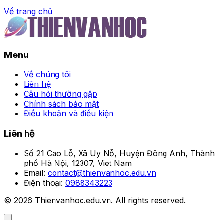
Về trang chủ
Trang chủ
Menu
Top 59+ ảnh Ngọc Trinh
sexy gay bão mạng xã hội
Về chúng tôi
Liên hệ
với nhan sắc đỉnh cao
Câu hỏi thường gặp
Chính sách bảo mật
Điều khoản và điều kiện
Đọc Giả
•
Liên hệ
Số 21 Cao Lỗ, Xã Uy Nỗ, Huyện Đông Anh, Thành
phố Hà Nội, 12307, Viet Nam
Email:
contact@thienvanhoc.edu.vn
Điện thoại:
0988343223
© 2026 Thienvanhoc.edu.vn. All rights reserved.