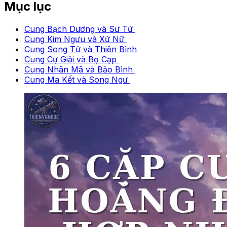
Mục lục
Cung Bạch Dương và Sư Tử
Cung Kim Ngưu và Xử Nữ
Cung Song Tử và Thiên Bình
Cung Cự Giải và Bọ Cạp
Cung Nhân Mã và Bảo Bình
Cung Ma Kết và Song Ngư