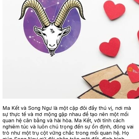
Ma Kết và Song Ngư là một cặp đôi đầy thú vị, nơi mà
sự thực tế và mơ mộng gặp nhau để tạo nên một mối
quan hệ cân bằng và hài hòa. Ma Kết, với tính cách
nghiêm túc và luôn chú trọng đến sự ổn định, đóng vai
trò như một trụ cột vững chắc trong mối quan hệ. Họ
giúp Song Ngư giữ đôi chân trên mặt đất, định hình