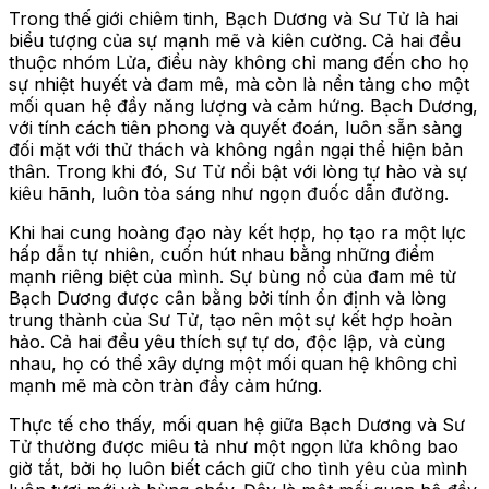
Trong thế giới chiêm tinh, Bạch Dương và Sư Tử là hai
biểu tượng của sự mạnh mẽ và kiên cường. Cả hai đều
thuộc nhóm Lửa, điều này không chỉ mang đến cho họ
sự nhiệt huyết và đam mê, mà còn là nền tảng cho một
mối quan hệ đầy năng lượng và cảm hứng. Bạch Dương,
với tính cách tiên phong và quyết đoán, luôn sẵn sàng
đối mặt với thử thách và không ngần ngại thể hiện bản
thân. Trong khi đó, Sư Tử nổi bật với lòng tự hào và sự
kiêu hãnh, luôn tỏa sáng như ngọn đuốc dẫn đường.
Khi hai cung hoàng đạo này kết hợp, họ tạo ra một lực
hấp dẫn tự nhiên, cuốn hút nhau bằng những điểm
mạnh riêng biệt của mình. Sự bùng nổ của đam mê từ
Bạch Dương được cân bằng bởi tính ổn định và lòng
trung thành của Sư Tử, tạo nên một sự kết hợp hoàn
hảo. Cả hai đều yêu thích sự tự do, độc lập, và cùng
nhau, họ có thể xây dựng một mối quan hệ không chỉ
mạnh mẽ mà còn tràn đầy cảm hứng.
Thực tế cho thấy, mối quan hệ giữa Bạch Dương và Sư
Tử thường được miêu tả như một ngọn lửa không bao
giờ tắt, bởi họ luôn biết cách giữ cho tình yêu của mình