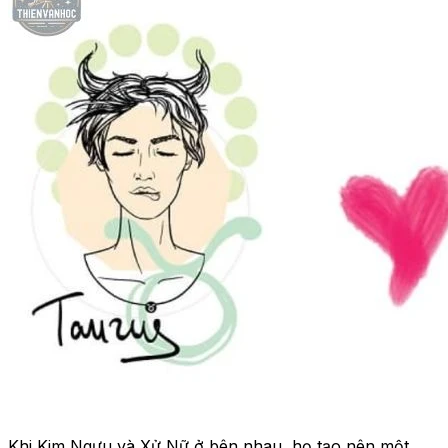
Khi Kim Ngưu và Xử Nữ ở bên nhau, họ tạo nên một