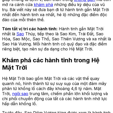
mở ra cánh cửa
khám phá
những điều kỳ diệu của vũ
trụ. Bài viết này sẽ đưa bạn đi từ hành tinh gần Mặt Trời
nhất đến hành tinh xa nhất, hé lộ những đặc điểm độc
đáo của mỗi thiên thể.
Tóm tắt vị trí các hành tinh:
Hành tinh gần Mặt Trời
nhất là
Sao
Thủy, tiếp theo là Sao Kim, Trái Đất, Sao
Hỏa, Sao Mộc, Sao Thổ, Sao Thiên Vương và xa nhất là
Sao Hải Vương. Mỗi hành tinh có quỹ đạo và đặc điểm
riêng biệt, tạo nên sự đa dạng cho Hệ Mặt Trời.
Khám phá các hành tinh trong Hệ
Mặt Trời
Hệ Mặt Trời bao gồm Mặt Trời và các vật thể quay
quanh nó, hình thành từ sự suy sụp của một đám mây
phân tử khổng lồ cách đây khoảng 4,6 tỷ năm. Mặt
Trời,
ngôi sao
trung tâm, chiếm phần lớn khối lượng và
chi phối chuyển động của tất cả các hành tinh nhờ lực
hấp dẫn khổng lồ.
Trước đây, Sao Diêm Vương từng được xem là hành tinh