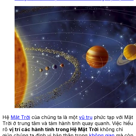
Hệ
Mặt Trời
của chúng ta là một
vũ trụ
phức tạp với Mặt
Trời ở trung tâm và tám hành tinh quay quanh. Việc hiểu
rõ
vị trí các hành tinh trong Hệ Mặt Trời
không chỉ
giúp chúng ta định vị bản thân trong
không gian
mà còn