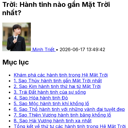
Trời: Hành tinh nào gần Mặt Trời
nhất?
Minh Triết
•
2026-06-17 13:49:42
Mục lục
Khám phá các hành tinh trong Hệ Mặt Trời
1. Sao Thủy hành tinh gần Mặt Trời nhất
2. Sao Kim hành tinh thứ hai từ Mặt Trời
3. Trái Đất hành tinh của sự sống
4. Sao Hỏa hành tinh Đỏ
5. Sao Mộc hành tinh khí khổng lồ
6. Sao Thổ hành tinh với những vành đai tuyệt đẹp
7. Sao Thiên Vương hành tinh băng khổng lồ
8. Sao Hải Vương hành tinh xa nhất
Tổng kết về thứ tự các hành tinh trong Hệ Mặt Trời