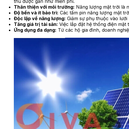
thu được gần như miễn phí.
Thân thiện với môi trường:
Năng lượng mặt trời là n
Độ bền và ít bảo trì:
Các tấm pin năng lượng mặt trời
Độc lập về năng lượng:
Giảm sự phụ thuộc vào lưới 
Tăng giá trị tài sản:
Việc lắp đặt hệ thống điện mặt t
Ứng dụng đa dạng:
Từ các hộ gia đình, doanh nghiệ