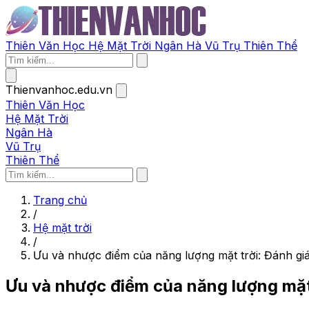
Thiên Văn Học
Hệ Mặt Trời
Ngân Hà
Vũ Trụ
Thiên Thể
Thienvanhoc.edu.vn
Thiên Văn Học
Hệ Mặt Trời
Ngân Hà
Vũ Trụ
Thiên Thể
Trang chủ
/
Hệ mặt trời
/
Ưu và nhược điểm của năng lượng mặt trời: Đánh giá
Ưu và nhược điểm của năng lượng mặt 