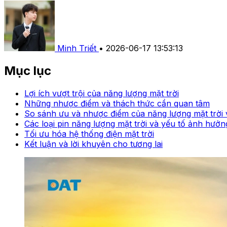
Minh Triết
•
2026-06-17 13:53:13
Mục lục
Lợi ích vượt trội của năng lượng mặt trời
Những nhược điểm và thách thức cần quan tâm
So sánh ưu và nhược điểm của năng lượng mặt trời 
Các loại pin năng lượng mặt trời và yếu tố ảnh hưởn
Tối ưu hóa hệ thống điện mặt trời
Kết luận và lời khuyên cho tương lai