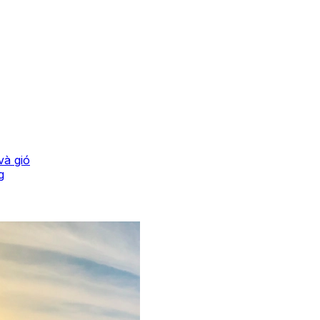
và gió
g