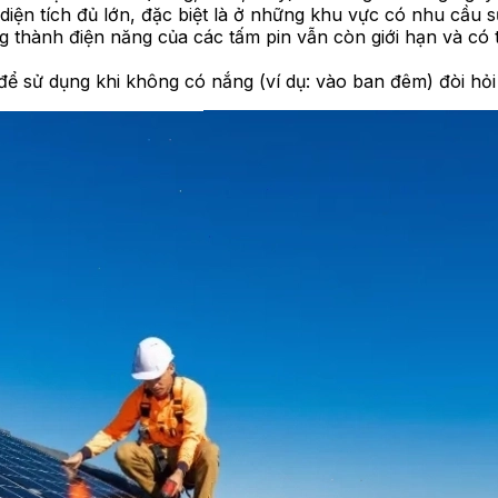
diện tích đủ lớn, đặc biệt là ở những khu vực có nhu cầu s
thành điện năng của các tấm pin vẫn còn giới hạn và có t
để sử dụng khi không có nắng (ví dụ: vào ban đêm) đòi hỏi 