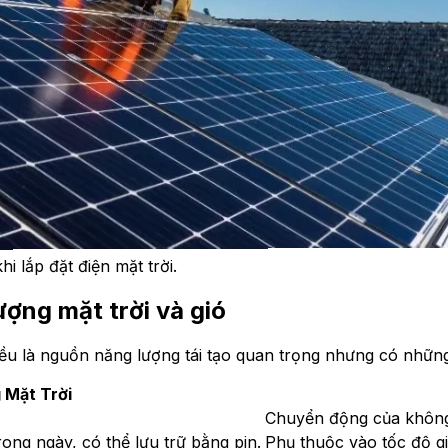
i lắp đặt điện mặt trời.
ợng mặt trời và gió
đều là nguồn năng lượng tái tạo quan trọng nhưng có những
 Mặt Trời
Chuyển động của không
trong ngày, có thể lưu trữ bằng pin.
Phụ thuộc vào tốc độ gi