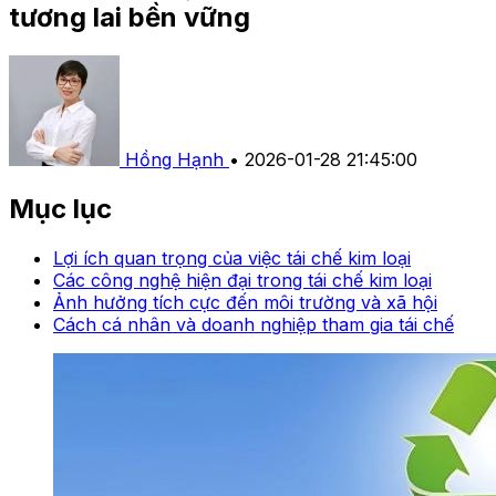
tương lai bền vững
Hồng Hạnh
•
2026-01-28 21:45:00
Mục lục
Lợi ích quan trọng của việc tái chế kim loại
Các công nghệ hiện đại trong tái chế kim loại
Ảnh hưởng tích cực đến môi trường và xã hội
Cách cá nhân và doanh nghiệp tham gia tái chế