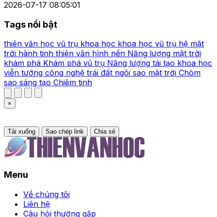
2026-07-17 08:05:01
Tags nổi bật
thiên văn học
vũ trụ
khoa học
khoa học vũ trụ
hệ mặt
trời
hành tinh
thiên văn
hình nền
Năng lượng mặt trời
khám phá
Khám phá vũ trụ
Năng lượng tái tạo
khoa học
viễn tưởng
công nghệ
trái đất
ngôi sao
mặt trời
Chòm
sao
sáng tạo
Chiêm tinh
×
Tải xuống
Sao chép link
Chia sẻ
Menu
Về chúng tôi
Liên hệ
Câu hỏi thường gặp