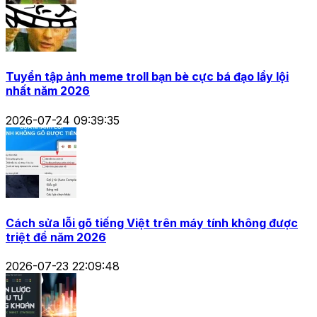
Tuyển tập ảnh meme troll bạn bè cực bá đạo lầy lội
nhất năm 2026
2026-07-24 09:39:35
Cách sửa lỗi gõ tiếng Việt trên máy tính không được
triệt để năm 2026
2026-07-23 22:09:48