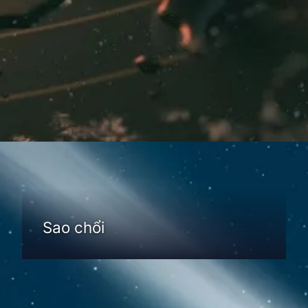
Đang mở
https://thienvanhoc.edu.vn/thien-the-la-gi
Sao chổi