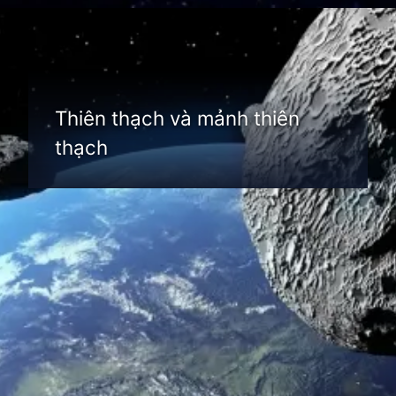
Đang mở
https://thienvanhoc.edu.vn/thien-the-la-gi
Thiên thạch và mảnh thiên
thạch