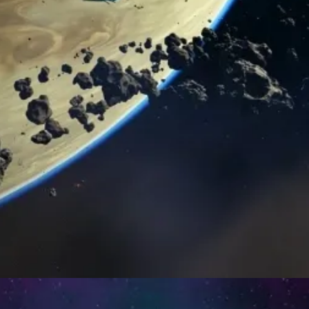
Đang mở
https://thienvanhoc.edu.vn/thien-the-la-gi