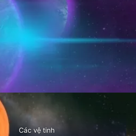
Đang mở
https://thienvanhoc.edu.vn/thien-the-la-gi
Các vệ tinh