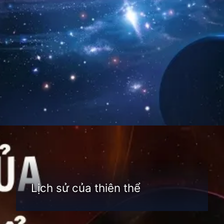
Đang mở
https://thienvanhoc.edu.vn/thien-the-la-gi
Lịch sử của thiên thể