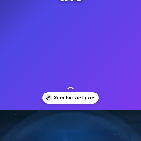
Đang mở
https://thienvanhoc.edu.vn/thien-the-la-gi