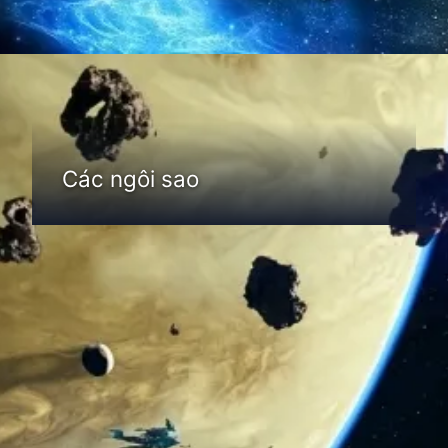
Đang mở
https://thienvanhoc.edu.vn/thien-the-la-gi
Các ngôi sao