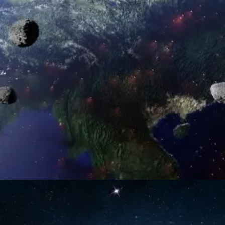
Đang mở
https://thienvanhoc.edu.vn/thien-the-la-gi