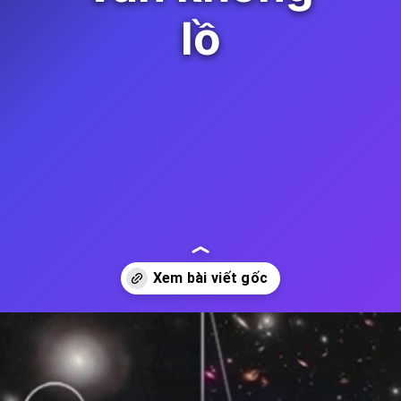
lồ
Đang mở
https://thienvanhoc.edu.vn/hanh-tinh-nao-lon-nhat-trong-vu-tru