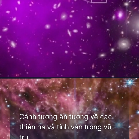
Đang mở
https://thienvanhoc.edu.vn/hanh-tinh-nao-lon-nhat-trong-vu-tru
Cảnh tượng ấn tượng về các
thiên hà và tinh vân trong vũ
trụ