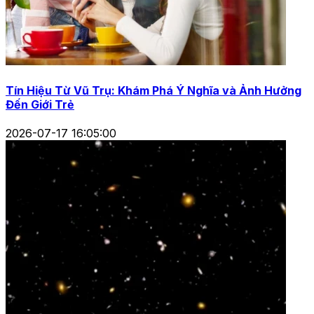
Tín Hiệu Từ Vũ Trụ: Khám Phá Ý Nghĩa và Ảnh Hưởng
Đến Giới Trẻ
2026-07-17 16:05:00