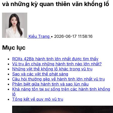
và những kỳ quan thiên văn khổng lồ
Kiều Trang
•
2026-06-17 11:58:16
Mục lục
ROXs 42Bb hành tinh lớn nhất được tìm thấy
Vũ trụ ẩn chứa những hành tinh nào lớn nhất?
Những vật thể khổng lồ khác trong vũ trụ
Sao và các vật thể phát sáng
Câu hỏi thường gặp về hành tinh lớn nhất vũ trụ
Phân biệt giữa hành tinh và sao lùn nâu
Khả năng tồn tại sự sống trên các hành tinh khổng
lồ
Tổng kết về quy mô vũ trụ