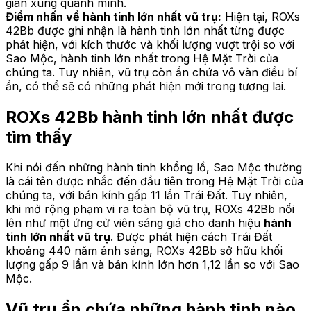
gian xung quanh mình.
Điểm nhấn về hành tinh lớn nhất vũ trụ:
Hiện tại, ROXs
42Bb được ghi nhận là hành tinh lớn nhất từng được
phát hiện, với kích thước và khối lượng vượt trội so với
Sao Mộc, hành tinh lớn nhất trong Hệ Mặt Trời của
chúng ta. Tuy nhiên, vũ trụ còn ẩn chứa vô vàn điều bí
ẩn, có thể sẽ có những phát hiện mới trong tương lai.
ROXs 42Bb hành tinh lớn nhất được
tìm thấy
Khi nói đến những hành tinh khổng lồ, Sao Mộc thường
là cái tên được nhắc đến đầu tiên trong Hệ Mặt Trời của
chúng ta, với bán kính gấp 11 lần Trái Đất. Tuy nhiên,
khi mở rộng phạm vi ra toàn bộ vũ trụ, ROXs 42Bb nổi
lên như một ứng cử viên sáng giá cho danh hiệu
hành
tinh lớn nhất vũ trụ
. Được phát hiện cách Trái Đất
khoảng 440 năm ánh sáng, ROXs 42Bb sở hữu khối
lượng gấp 9 lần và bán kính lớn hơn 1,12 lần so với Sao
Mộc.
Vũ trụ ẩn chứa những hành tinh nào