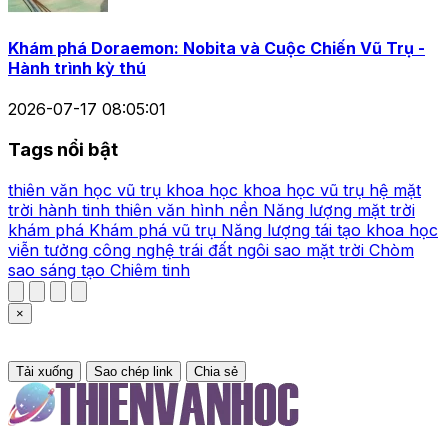
Khám phá Doraemon: Nobita và Cuộc Chiến Vũ Trụ -
Hành trình kỳ thú
2026-07-17 08:05:01
Tags nổi bật
thiên văn học
vũ trụ
khoa học
khoa học vũ trụ
hệ mặt
trời
hành tinh
thiên văn
hình nền
Năng lượng mặt trời
khám phá
Khám phá vũ trụ
Năng lượng tái tạo
khoa học
viễn tưởng
công nghệ
trái đất
ngôi sao
mặt trời
Chòm
sao
sáng tạo
Chiêm tinh
×
Tải xuống
Sao chép link
Chia sẻ