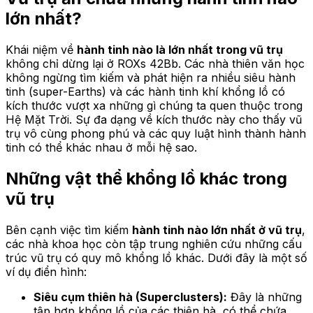
lớn nhất?
Khái niệm về
hành tinh nào là lớn nhất trong vũ trụ
không chỉ dừng lại ở ROXs 42Bb. Các nhà thiên văn học
không ngừng tìm kiếm và phát hiện ra nhiều siêu hành
tinh (super-Earths) và các hành tinh khí khổng lồ có
kích thước vượt xa những gì chúng ta quen thuộc trong
Hệ Mặt Trời. Sự đa dạng về kích thước này cho thấy vũ
trụ vô cùng phong phú và các quy luật hình thành hành
tinh có thể khác nhau ở mỗi hệ sao.
Những vật thể khổng lồ khác trong
vũ trụ
Bên cạnh việc tìm kiếm
hành tinh nào lớn nhất ở vũ trụ
,
các nhà khoa học còn tập trung nghiên cứu những cấu
trúc vũ trụ có quy mô khổng lồ khác. Dưới đây là một số
ví dụ điển hình:
Siêu cụm thiên hà (Superclusters):
Đây là những
tập hợp khổng lồ của các thiên hà, có thể chứa