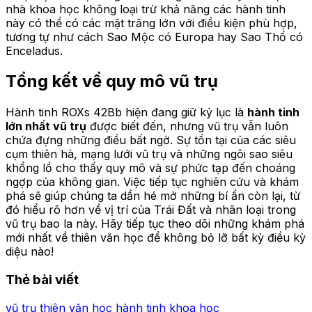
nhà khoa học không loại trừ khả năng các hành tinh
này có thể có các mặt trăng lớn với điều kiện phù hợp,
tương tự như cách Sao Mộc có Europa hay Sao Thổ có
Enceladus.
Tổng kết về quy mô vũ trụ
Hành tinh ROXs 42Bb hiện đang giữ kỷ lục là
hành tinh
lớn nhất vũ trụ
được biết đến, nhưng vũ trụ vẫn luôn
chứa đựng những điều bất ngờ. Sự tồn tại của các siêu
cụm thiên hà, mạng lưới vũ trụ và những ngôi sao siêu
khổng lồ cho thấy quy mô và sự phức tạp đến choáng
ngợp của không gian. Việc tiếp tục nghiên cứu và khám
phá sẽ giúp chúng ta dần hé mở những bí ẩn còn lại, từ
đó hiểu rõ hơn về vị trí của Trái Đất và nhân loại trong
vũ trụ bao la này. Hãy tiếp tục theo dõi những khám phá
mới nhất về thiên văn học để không bỏ lỡ bất kỳ điều kỳ
diệu nào!
Thẻ bài viết
vũ trụ
thiên văn học
hành tinh
khoa học