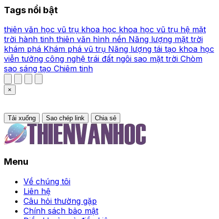
Tags nổi bật
thiên văn học
vũ trụ
khoa học
khoa học vũ trụ
hệ mặt
trời
hành tinh
thiên văn
hình nền
Năng lượng mặt trời
khám phá
Khám phá vũ trụ
Năng lượng tái tạo
khoa học
viễn tưởng
công nghệ
trái đất
ngôi sao
mặt trời
Chòm
sao
sáng tạo
Chiêm tinh
×
Tải xuống
Sao chép link
Chia sẻ
Menu
Về chúng tôi
Liên hệ
Câu hỏi thường gặp
Chính sách bảo mật