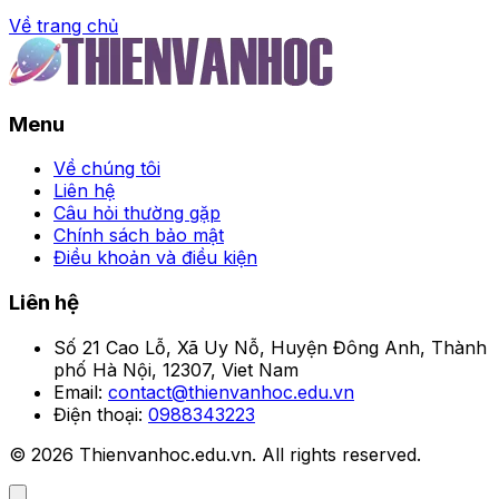
Về trang chủ
Trang chủ
Menu
SEO là gì? Tối ưu website
chỉ trong vài bước đơn
Về chúng tôi
Liên hệ
giản
Câu hỏi thường gặp
Chính sách bảo mật
Điều khoản và điều kiện
Hồng Hạnh
•
Liên hệ
Số 21 Cao Lỗ, Xã Uy Nỗ, Huyện Đông Anh, Thành
phố Hà Nội, 12307, Viet Nam
Email:
contact@thienvanhoc.edu.vn
Điện thoại:
0988343223
© 2026 Thienvanhoc.edu.vn. All rights reserved.