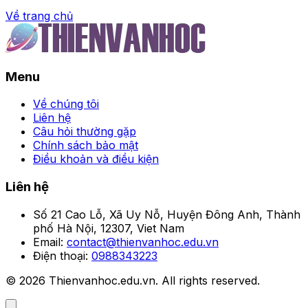
Về trang chủ
Trang chủ
Menu
Khám phá 99+ bức ảnh
Phương Oanh xinh xắn
Về chúng tôi
Liên hệ
sexy gợi cảm
Câu hỏi thường gặp
Chính sách bảo mật
Điều khoản và điều kiện
Đọc Giả
•
Liên hệ
Số 21 Cao Lỗ, Xã Uy Nỗ, Huyện Đông Anh, Thành
phố Hà Nội, 12307, Viet Nam
Email:
contact@thienvanhoc.edu.vn
Điện thoại:
0988343223
© 2026 Thienvanhoc.edu.vn. All rights reserved.