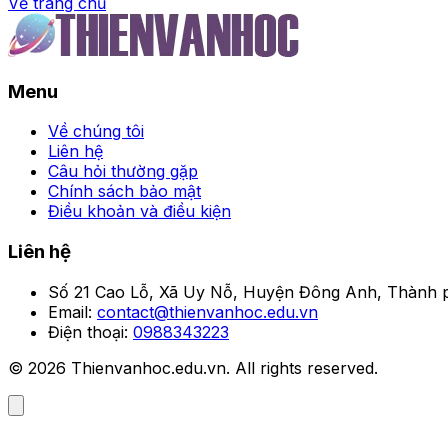
Về trang chủ
Trang chủ
Menu
Tuyển chọn 50+ ảnh gái xi
Về chúng tôi
Đọc Giả
Liên hệ
•
Câu hỏi thường gặp
Chính sách bảo mật
Điều khoản và điều kiện
Liên hệ
Số 21 Cao Lỗ, Xã Uy Nỗ, Huyện Đông Anh, Thành p
Email:
contact@thienvanhoc.edu.vn
Điện thoại:
0988343223
© 2026 Thienvanhoc.edu.vn. All rights reserved.