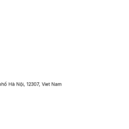
nh tóc ngang vai ngực khủng
hố Hà Nội, 12307, Viet Nam