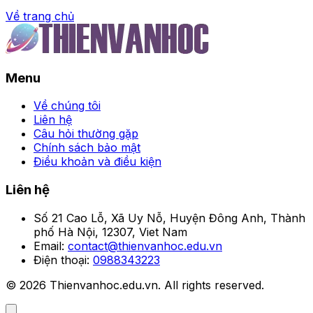
Về trang chủ
Trang chủ
Menu
Top 99+ những bức ảnh
gái xinh cười đẹp nhất
Về chúng tôi
Liên hệ
khiến bạn say đắm
Câu hỏi thường gặp
Chính sách bảo mật
Điều khoản và điều kiện
Đọc Giả
•
Liên hệ
Số 21 Cao Lỗ, Xã Uy Nỗ, Huyện Đông Anh, Thành
phố Hà Nội, 12307, Viet Nam
Email:
contact@thienvanhoc.edu.vn
Điện thoại:
0988343223
© 2026 Thienvanhoc.edu.vn. All rights reserved.