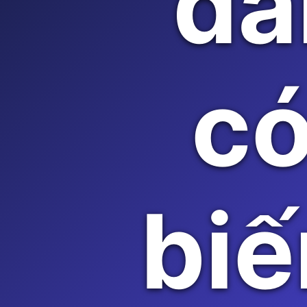
đa
có
biế