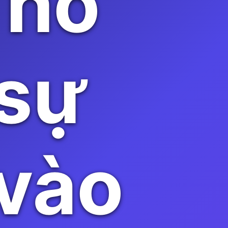
Thổ
 sự
 vào