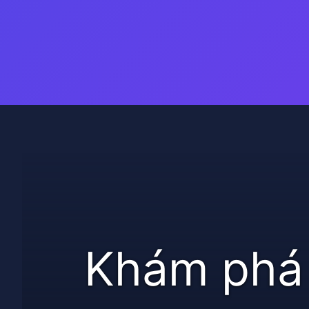
Đang mở
https://thienvanhoc.edu.vn/vanh-dai-sao-tho
Khám phá 