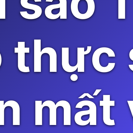
i sao 
 thực
n mất