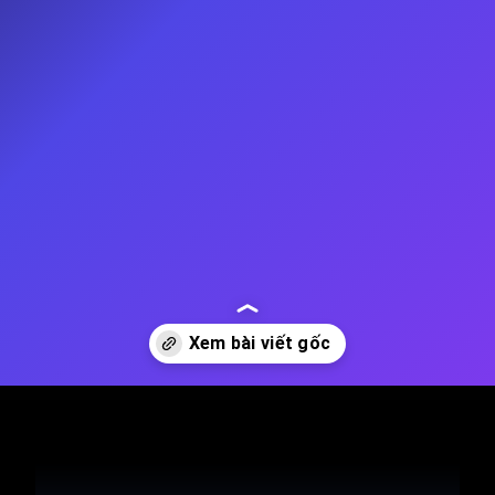
Đang mở
https://thienvanhoc.edu.vn/vanh-dai-kuiper