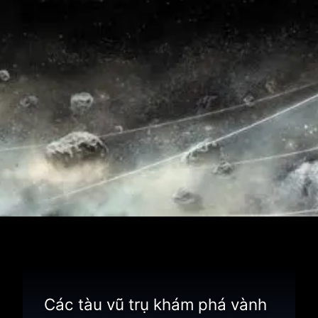
Đang mở
https://thienvanhoc.edu.vn/vanh-dai-kuiper
Các tàu vũ trụ khám phá vành