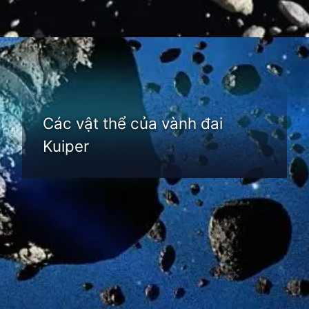
Đang mở
https://thienvanhoc.edu.vn/vanh-dai-kuiper
Các vật thể của vành đai
Kuiper