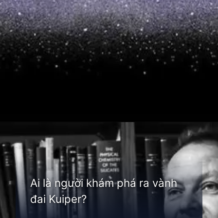
Đang mở
https://thienvanhoc.edu.vn/vanh-dai-kuiper
Ai là người khám phá ra vành
đai Kuiper?