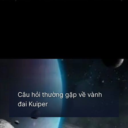
Đang mở
https://thienvanhoc.edu.vn/vanh-dai-kuiper
Câu hỏi thường gặp về vành
đai Kuiper