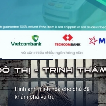
Đang mở
https://thienvanhoc.edu.vn/truyen-chinh-phuc-vu-tru
Hình ảnh minh họa cho chủ đề
khám phá vũ trụ