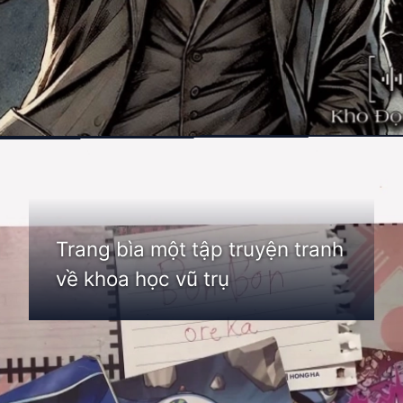
Đang mở
https://thienvanhoc.edu.vn/truyen-chinh-phuc-vu-tru
Trang bìa một tập truyện tranh
về khoa học vũ trụ