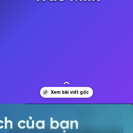
Đang mở
https://thienvanhoc.edu.vn/truyen-chinh-phuc-vu-tru