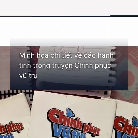
Đang mở
https://thienvanhoc.edu.vn/truyen-chinh-phuc-vu-tru
Minh họa chi tiết về các hành
tinh trong truyện Chinh phục
vũ trụ