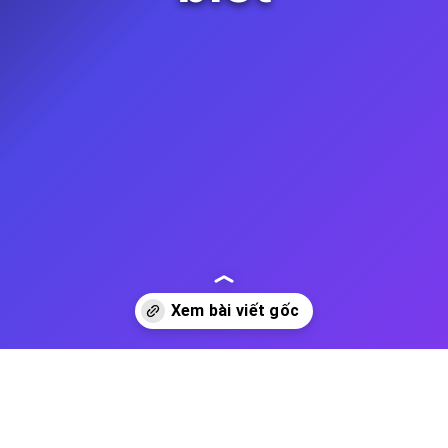
Đang mở
https://thienvanhoc.edu.vn/trong-he-mat-troi-co-may-hanh-tinh