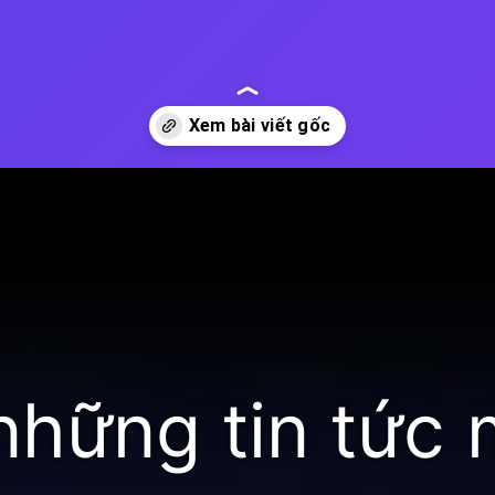
oc
những tin tức 