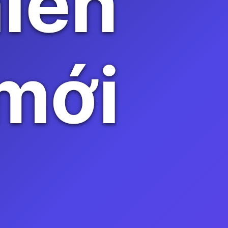
hiên
mới