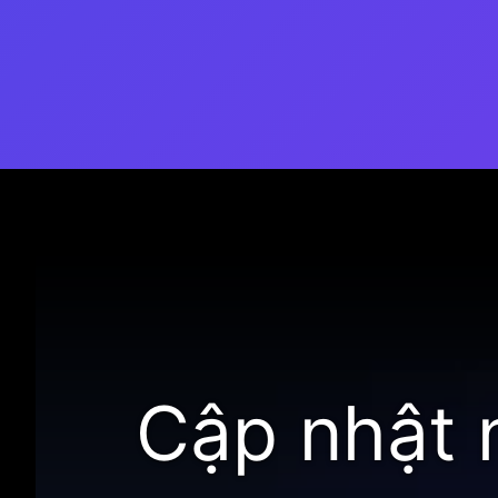
Đang mở
https://thienvanhoc.edu.vn/tin-tuc-ve-thien-van-h
Cập nhật 