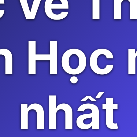
 về T
n Học 
nhất