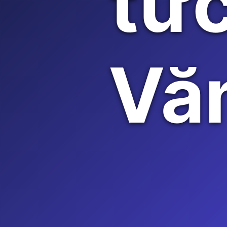
tức
Vă