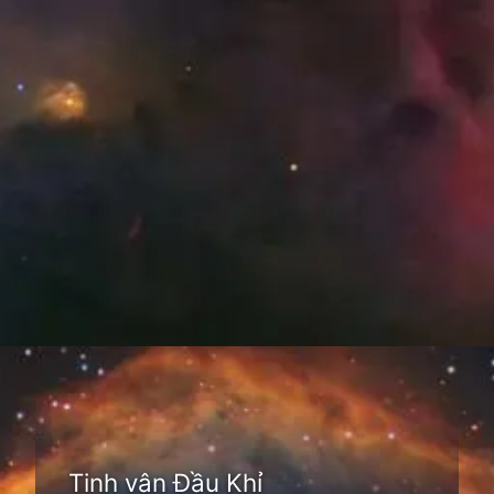
Đang mở
https://thienvanhoc.edu.vn/tim-hieu-tinh-van
Tinh vân Đầu Khỉ