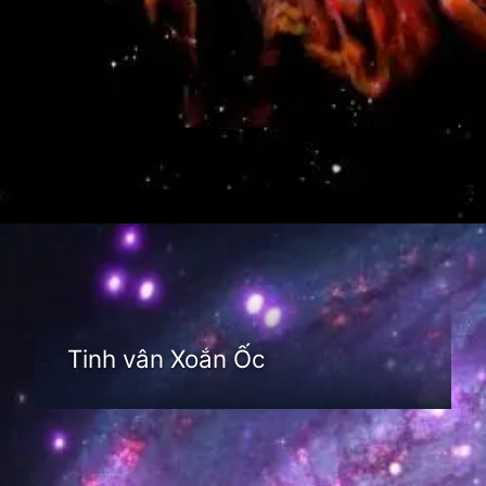
Đang mở
https://thienvanhoc.edu.vn/tim-hieu-tinh-van
Tinh vân Xoắn Ốc