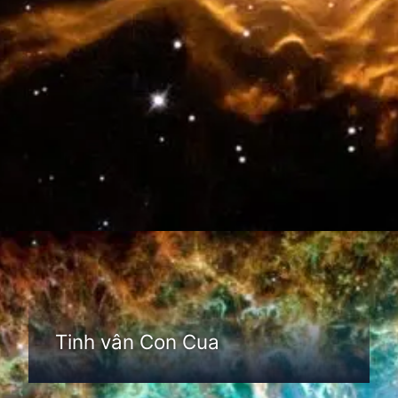
Đang mở
https://thienvanhoc.edu.vn/tim-hieu-tinh-van
Tinh vân Con Cua