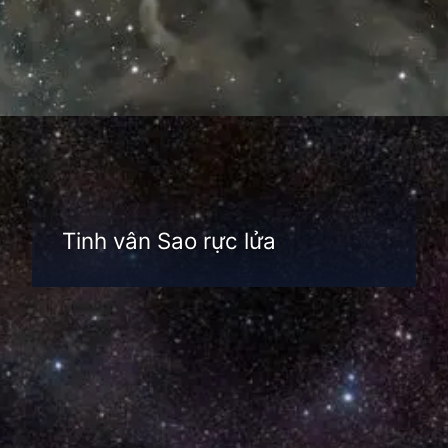
Đang mở
https://thienvanhoc.edu.vn/tim-hieu-tinh-van
Tinh vân Sao rực lửa