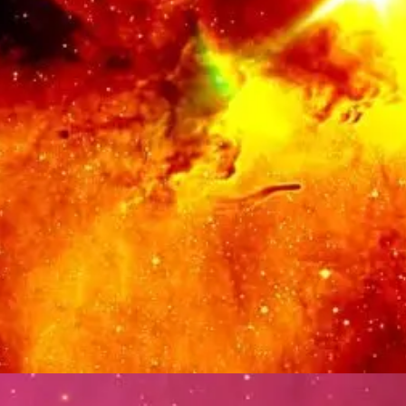
Đang mở
https://thienvanhoc.edu.vn/tim-hieu-tinh-van