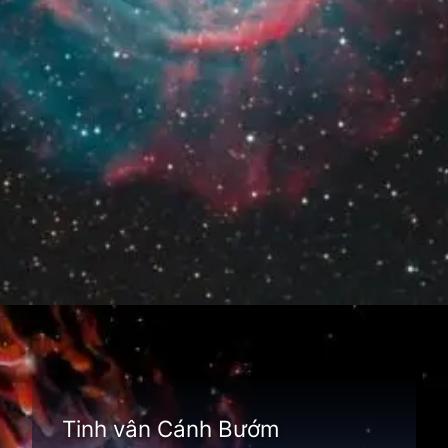
Đang mở
https://thienvanhoc.edu.vn/tim-hieu-tinh-van
Tinh vân Cánh Bướm