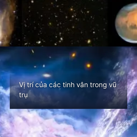
Đang mở
https://thienvanhoc.edu.vn/tim-hieu-tinh-van
Vị trí của các tinh vân trong vũ
trụ