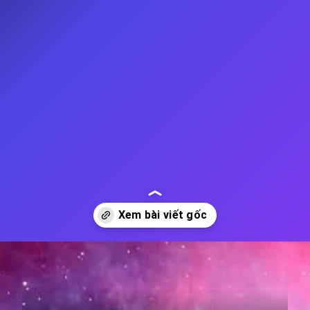
Đang mở
https://thienvanhoc.edu.vn/tim-hieu-tinh-van