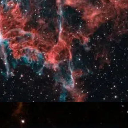
Đang mở
https://thienvanhoc.edu.vn/tim-hieu-tinh-van