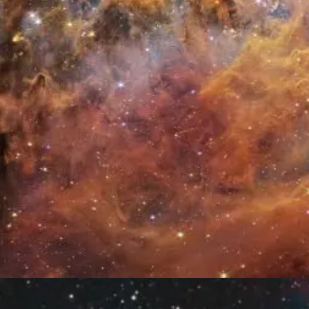
Đang mở
https://thienvanhoc.edu.vn/tim-hieu-tinh-van