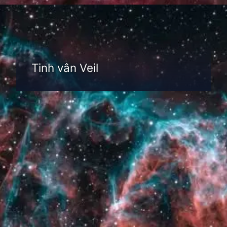
Đang mở
https://thienvanhoc.edu.vn/tim-hieu-tinh-van
Tinh vân Veil