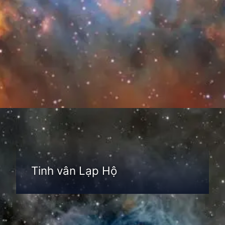
Đang mở
https://thienvanhoc.edu.vn/tim-hieu-tinh-van
Tinh vân Lạp Hộ