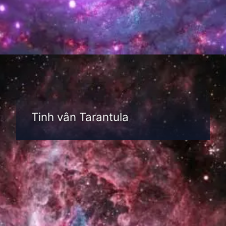
Đang mở
https://thienvanhoc.edu.vn/tim-hieu-tinh-van
Tinh vân Tarantula