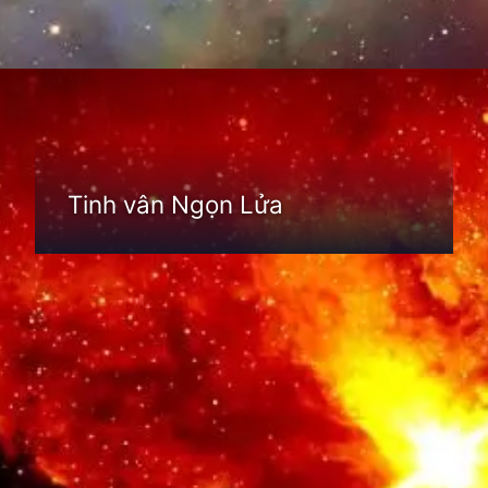
Đang mở
https://thienvanhoc.edu.vn/tim-hieu-tinh-van
Tinh vân Ngọn Lửa