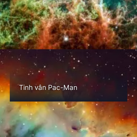
Đang mở
https://thienvanhoc.edu.vn/tim-hieu-tinh-van
Tinh vân Pac-Man