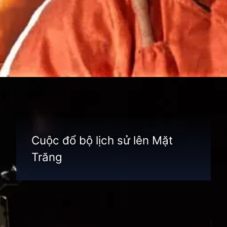
Đang mở
https://thienvanhoc.edu.vn/tham-hiem-vu-tru
Cuộc đổ bộ lịch sử lên Mặt
Trăng