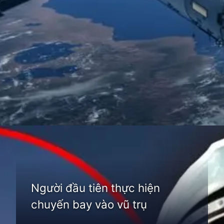
Đang mở
https://thienvanhoc.edu.vn/tham-hiem-vu-tru
Người đầu tiên thực hiện
chuyến bay vào vũ trụ