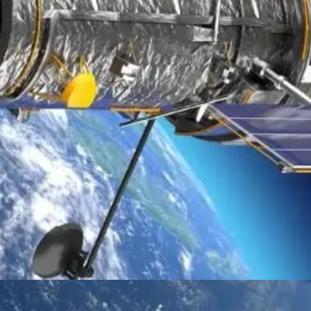
Đang mở
https://thienvanhoc.edu.vn/tham-hiem-vu-tru