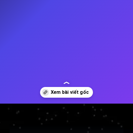
Đang mở
https://thienvanhoc.edu.vn/tham-hiem-vu-tru