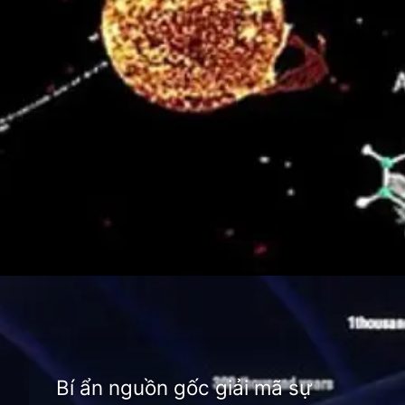
Đang mở
https://thienvanhoc.edu.vn/su-hinh-thanh-va-phat-trien-cua-vu-tru
Bí ẩn nguồn gốc giải mã sự