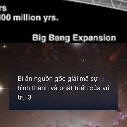
Đang mở
https://thienvanhoc.edu.vn/su-hinh-thanh-va-phat-trien-cua-vu-tru
Bí ẩn nguồn gốc giải mã sự
hình thành và phát triển của vũ
trụ 3