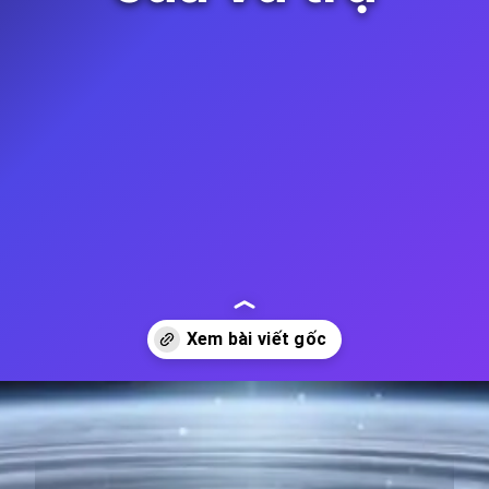
Đang mở
https://thienvanhoc.edu.vn/su-hinh-thanh-va-phat-trien-cua-vu-tru