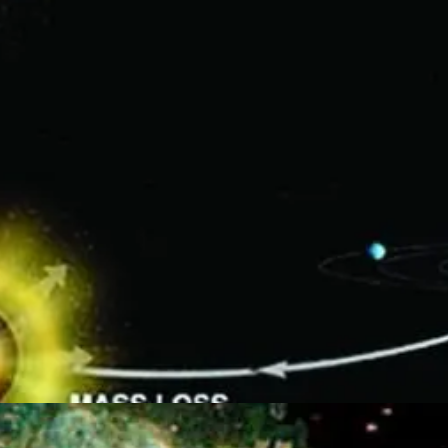
Đang mở
https://thienvanhoc.edu.vn/su-hinh-thanh-va-phat-trien-cua-vu-tru