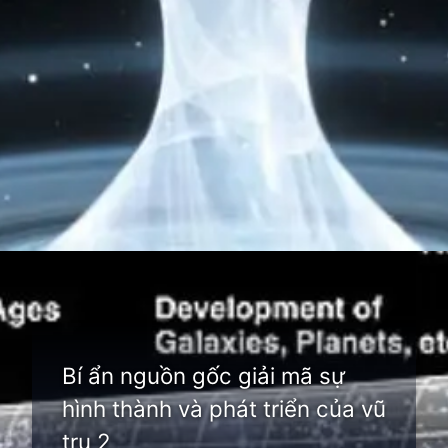
Đang mở
https://thienvanhoc.edu.vn/su-hinh-thanh-va-phat-trien-cua-vu-tru
Bí ẩn nguồn gốc giải mã sự
hình thành và phát triển của vũ
trụ 2