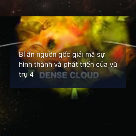
Đang mở
https://thienvanhoc.edu.vn/su-hinh-thanh-va-phat-trien-cua-vu-tru
Bí ẩn nguồn gốc giải mã sự
hình thành và phát triển của vũ
trụ 4