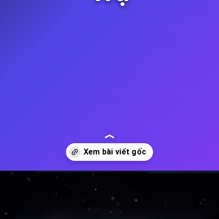
Đang mở
https://thienvanhoc.edu.vn/sao-neutron-la-gi