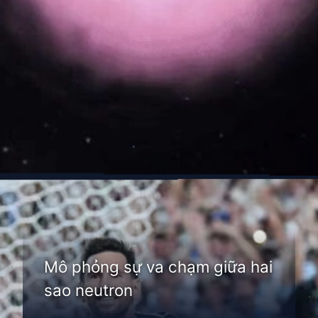
Đang mở
https://thienvanhoc.edu.vn/sao-neutron-la-gi
Mô phỏng sự va chạm giữa hai
sao neutron