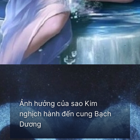
Đang mở
https://thienvanhoc.edu.vn/sao-kim-nghich-hanh
Ảnh hưởng của sao Kim
nghịch hành đến cung Bạch
Dương