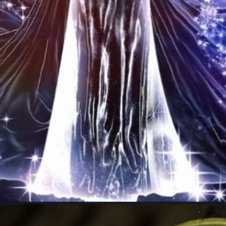
Đang mở
https://thienvanhoc.edu.vn/sao-kim-nghich-hanh