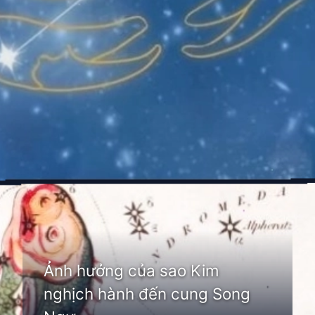
Đang mở
https://thienvanhoc.edu.vn/sao-kim-nghich-hanh
Ảnh hưởng của sao Kim
nghịch hành đến cung Song