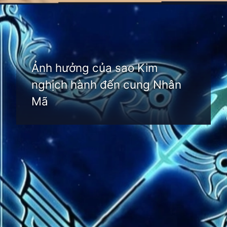
Đang mở
https://thienvanhoc.edu.vn/sao-kim-nghich-hanh
Ảnh hưởng của sao Kim
nghịch hành đến cung Nhân
Mã