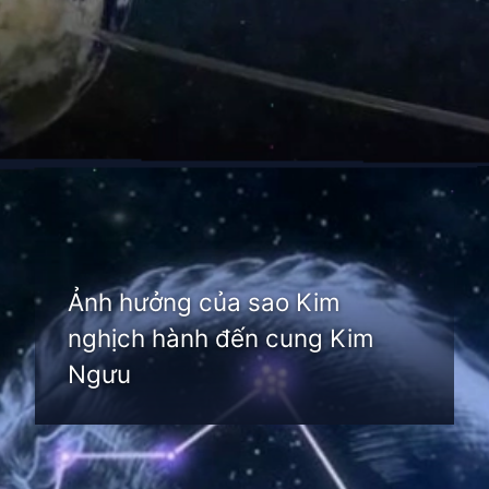
Đang mở
https://thienvanhoc.edu.vn/sao-kim-nghich-hanh
Ảnh hưởng của sao Kim
nghịch hành đến cung Kim
Ngưu