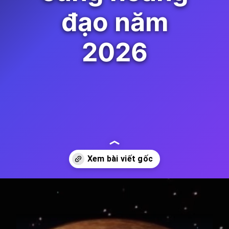
đạo năm
2026
Đang mở
https://thienvanhoc.edu.vn/sao-kim-nghich-hanh