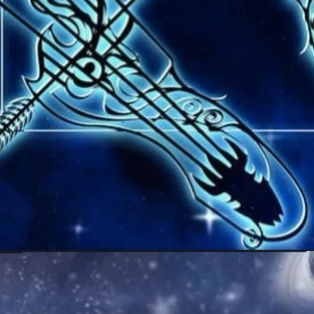
Đang mở
https://thienvanhoc.edu.vn/sao-kim-nghich-hanh