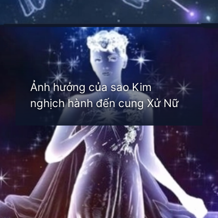
Đang mở
https://thienvanhoc.edu.vn/sao-kim-nghich-hanh
Ảnh hưởng của sao Kim
nghịch hành đến cung Xử Nữ