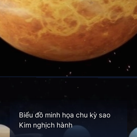
Đang mở
https://thienvanhoc.edu.vn/sao-kim-nghich-hanh
Biểu đồ minh họa chu kỳ sao
Kim nghịch hành