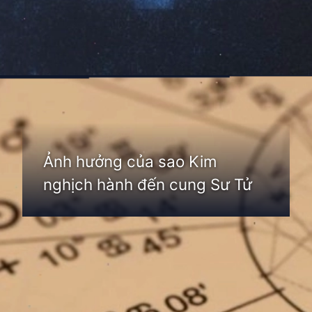
Đang mở
https://thienvanhoc.edu.vn/sao-kim-nghich-hanh
Ảnh hưởng của sao Kim
nghịch hành đến cung Sư Tử