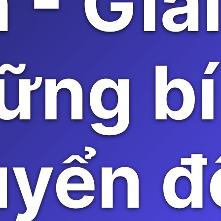
h - Giả
ững bí
uyển đ