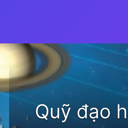
Đang mở
https://thienvanhoc.edu.vn/quy-dao-hanh-tinh
Quỹ đạo hà