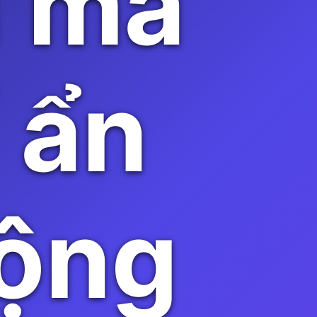
i mã
 ẩn
ộng