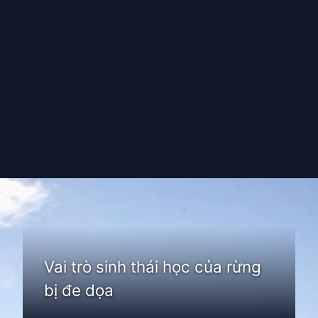
Đang mở
https://thienvanhoc.edu.vn/pha-rung
Vai trò sinh thái học của rừng
bị đe dọa