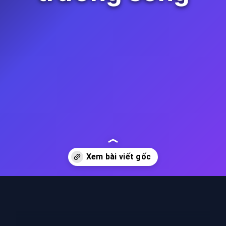
Đang mở
https://thienvanhoc.edu.vn/pha-rung