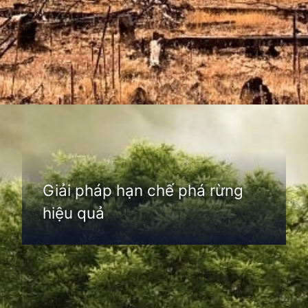
Đang mở
https://thienvanhoc.edu.vn/pha-rung
Giải pháp hạn chế phá rừng
hiệu quả