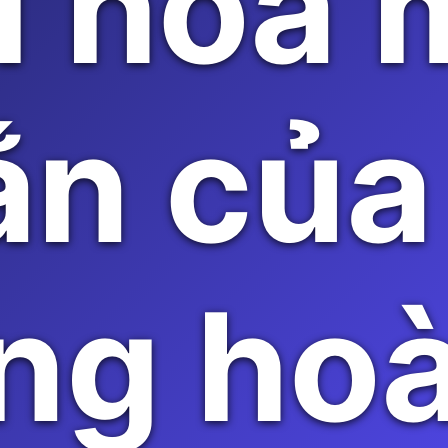
i hoa
n của
ng ho