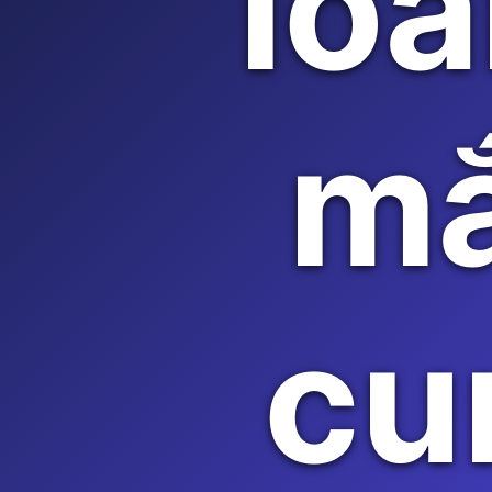
loà
mắ
cu