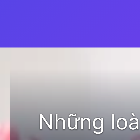
Đang mở
https://thienvanhoc.edu.vn/nhung-loai-hoa-may-
Những loà