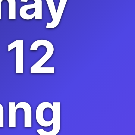
 may
 12
àng