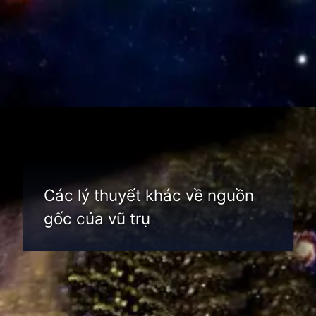
Đang mở
https://thienvanhoc.edu.vn/nguon-goc-vu-tru
Các lý thuyết khác về nguồn
gốc của vũ trụ