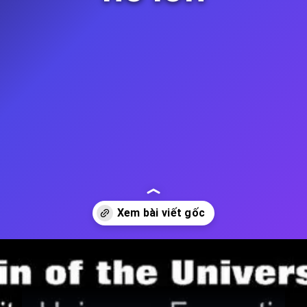
Đang mở
https://thienvanhoc.edu.vn/nguon-goc-vu-tru