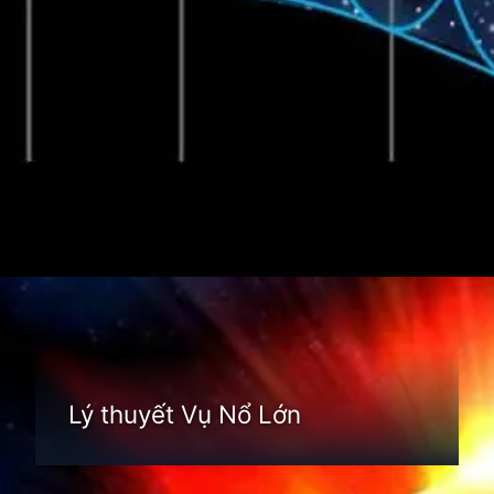
Đang mở
https://thienvanhoc.edu.vn/nguon-goc-vu-tru
Lý thuyết Vụ Nổ Lớn