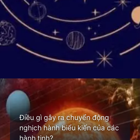
Đang mở
https://thienvanhoc.edu.vn/nghich-hanh-la-gi
Điều gì gây ra chuyển động
nghịch hành biểu kiến của các
hành tinh?