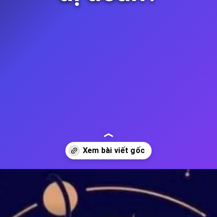
Đang mở
https://thienvanhoc.edu.vn/nghich-hanh-la-gi