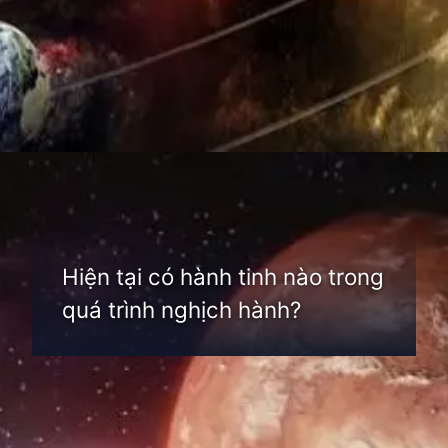
Đang mở
https://thienvanhoc.edu.vn/nghich-hanh-la-gi
Hiện tại có hành tinh nào trong
quá trình nghịch hành?