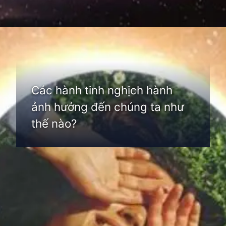
Đang mở
https://thienvanhoc.edu.vn/nghich-hanh-la-gi
Các hành tinh nghịch hành
ảnh hưởng đến chúng ta như
thế nào?