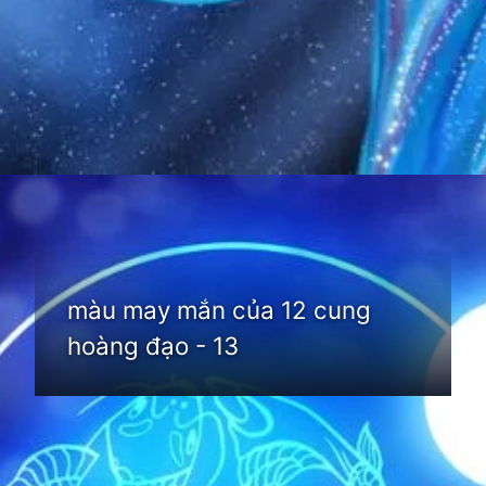
Đang mở
https://thienvanhoc.edu.vn/mau-may-man-cua-12-cung-hoang-dao
màu may mắn của 12 cung
hoàng đạo - 13