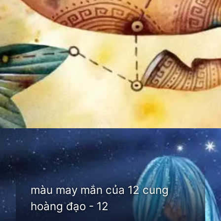
Đang mở
https://thienvanhoc.edu.vn/mau-may-man-cua-12-cung-hoang-dao
màu may mắn của 12 cung
hoàng đạo - 12