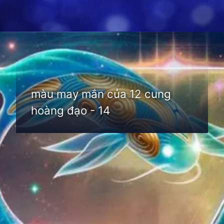
Đang mở
https://thienvanhoc.edu.vn/mau-may-man-cua-12-cung-hoang-dao
màu may mắn của 12 cung
hoàng đạo - 14