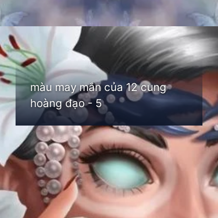
Đang mở
https://thienvanhoc.edu.vn/mau-may-man-cua-12-cung-hoang-dao
màu may mắn của 12 cung
hoàng đạo - 5