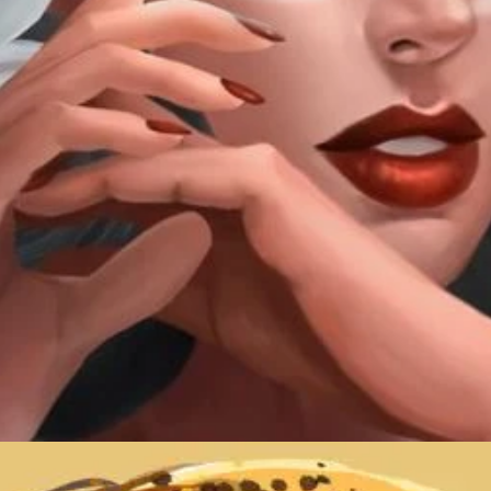
Đang mở
https://thienvanhoc.edu.vn/mau-may-man-cua-12-cung-hoang-dao