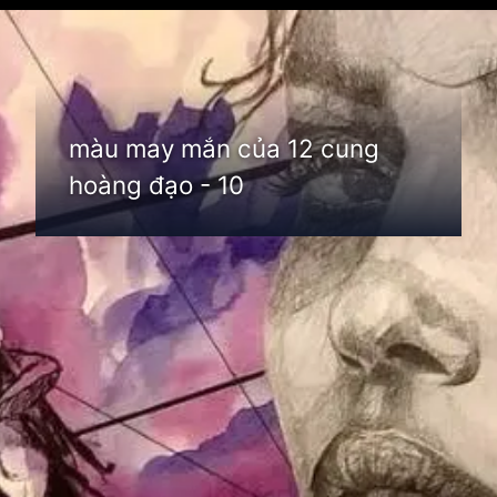
Đang mở
https://thienvanhoc.edu.vn/mau-may-man-cua-12-cung-hoang-dao
màu may mắn của 12 cung
hoàng đạo - 10