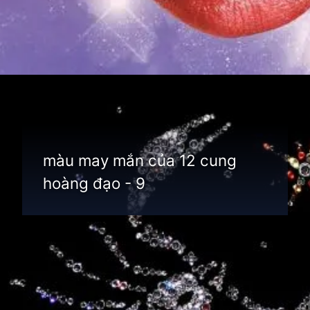
Đang mở
https://thienvanhoc.edu.vn/mau-may-man-cua-12-cung-hoang-dao
màu may mắn của 12 cung
hoàng đạo - 9