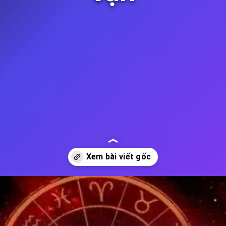
Đang mở
https://thienvanhoc.edu.vn/mau-may-man-cua-12-cung-hoang-dao