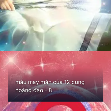
Đang mở
https://thienvanhoc.edu.vn/mau-may-man-cua-12-cung-hoang-dao
màu may mắn của 12 cung
hoàng đạo - 8