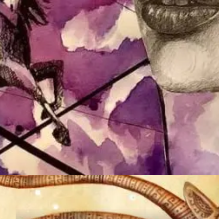
Đang mở
https://thienvanhoc.edu.vn/mau-may-man-cua-12-cung-hoang-dao