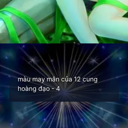
Đang mở
https://thienvanhoc.edu.vn/mau-may-man-cua-12-cung-hoang-dao
màu may mắn của 12 cung
hoàng đạo - 4