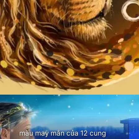
Đang mở
https://thienvanhoc.edu.vn/mau-may-man-cua-12-cung-hoang-dao
màu may mắn của 12 cung