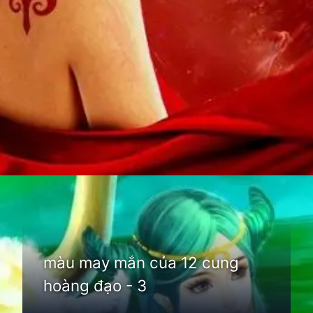
Đang mở
https://thienvanhoc.edu.vn/mau-may-man-cua-12-cung-hoang-dao
màu may mắn của 12 cung
hoàng đạo - 3