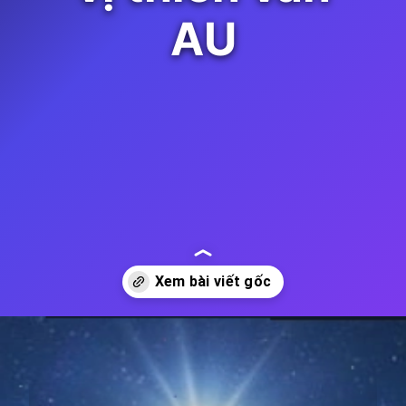
AU
Đang mở
https://thienvanhoc.edu.vn/khoang-cach-mat-troi-den-trai-dat