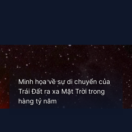
Đang mở
https://thienvanhoc.edu.vn/khoang-cach-mat-troi-den-trai-dat
Minh họa về sự di chuyển của
Trái Đất ra xa Mặt Trời trong
hàng tỷ năm