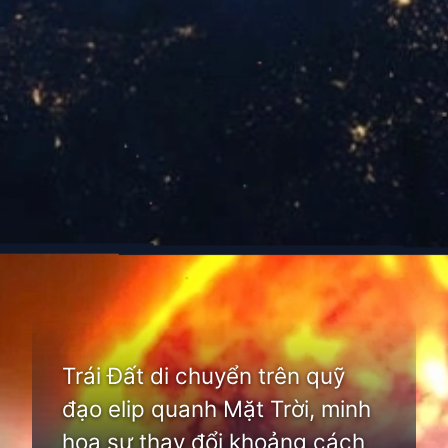
Đang mở
https://thienvanhoc.edu.vn/khoang-cach-mat-troi-den-trai-dat
Trái Đất di chuyển trên quỹ
đạo elip quanh Mặt Trời, minh
họa sự thay đổi khoảng cách