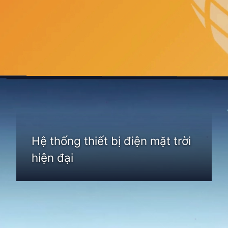
Đang mở
https://thienvanhoc.edu.vn/he-thong-dien-nang-luong-mat-troi
Hệ thống thiết bị điện mặt trời
hiện đại