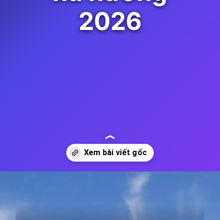
2026
Đang mở
https://thienvanhoc.edu.vn/he-thong-dien-nang-luong-mat-troi