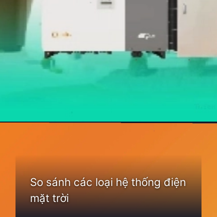
Đang mở
https://thienvanhoc.edu.vn/he-thong-dien-nang-luong-mat-troi
So sánh các loại hệ thống điện
mặt trời