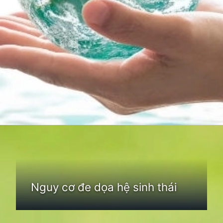
Đang mở
https://thienvanhoc.edu.vn/he-sinh-thai
Nguy cơ đe dọa hệ sinh thái