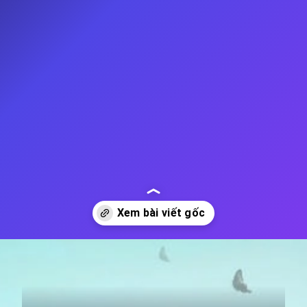
Đang mở
https://thienvanhoc.edu.vn/he-sinh-thai