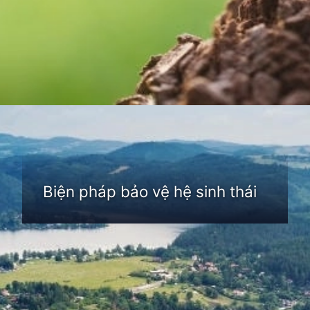
Đang mở
https://thienvanhoc.edu.vn/he-sinh-thai
Biện pháp bảo vệ hệ sinh thái