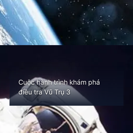
Đang mở
https://thienvanhoc.edu.vn/dieu-tra-vu-tru
Cuộc hành trình khám phá
điều tra Vũ Trụ 3