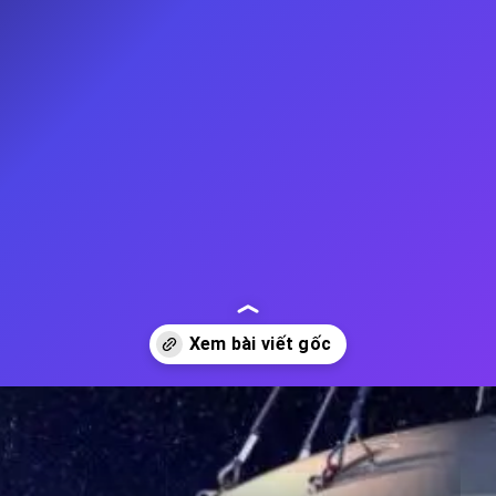
Đang mở
https://thienvanhoc.edu.vn/dieu-tra-vu-tru