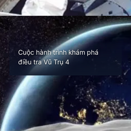
Đang mở
https://thienvanhoc.edu.vn/dieu-tra-vu-tru
Cuộc hành trình khám phá
điều tra Vũ Trụ 4