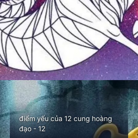
Đang mở
https://thienvanhoc.edu.vn/diem-yeu-cua-12-cung-hoang-dao
điểm yếu của 12 cung hoàng
đạo - 12