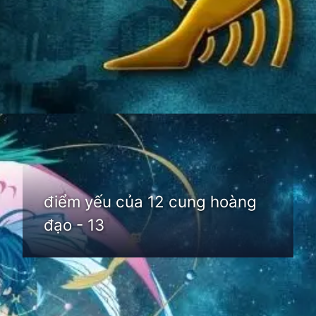
Đang mở
https://thienvanhoc.edu.vn/diem-yeu-cua-12-cung-hoang-dao
điểm yếu của 12 cung hoàng
đạo - 13