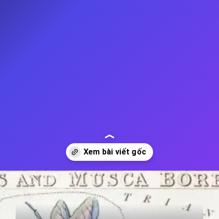
Đang mở
https://thienvanhoc.edu.vn/diem-yeu-cua-12-cung-hoang-dao