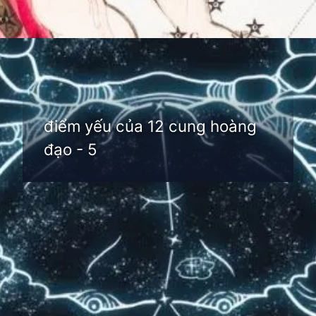
Đang mở
https://thienvanhoc.edu.vn/diem-yeu-cua-12-cung-hoang-dao
điểm yếu của 12 cung hoàng
đạo - 5