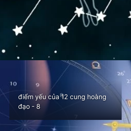
Đang mở
https://thienvanhoc.edu.vn/diem-yeu-cua-12-cung-hoang-dao
điểm yếu của 12 cung hoàng
đạo - 8