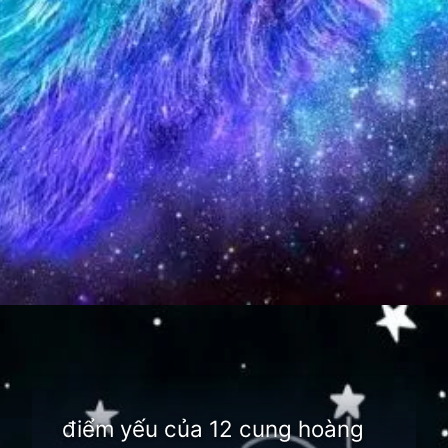
Đang mở
https://thienvanhoc.edu.vn/diem-yeu-cua-12-cung-hoang-dao
điểm yếu của 12 cung hoàng