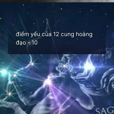
Đang mở
https://thienvanhoc.edu.vn/diem-yeu-cua-12-cung-hoang-dao
điểm yếu của 12 cung hoàng
đạo - 10