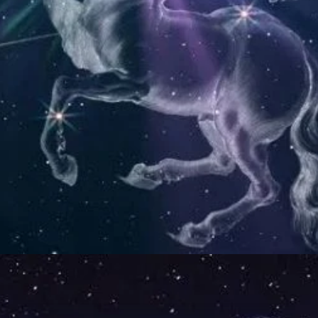
Đang mở
https://thienvanhoc.edu.vn/diem-yeu-cua-12-cung-hoang-dao