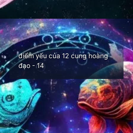
Đang mở
https://thienvanhoc.edu.vn/diem-yeu-cua-12-cung-hoang-dao
điểm yếu của 12 cung hoàng
đạo - 14