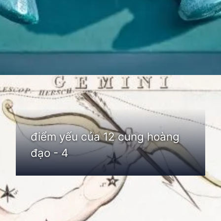
Đang mở
https://thienvanhoc.edu.vn/diem-yeu-cua-12-cung-hoang-dao
điểm yếu của 12 cung hoàng
đạo - 4