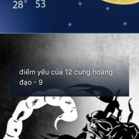
Đang mở
https://thienvanhoc.edu.vn/diem-yeu-cua-12-cung-hoang-dao
điểm yếu của 12 cung hoàng
đạo - 9