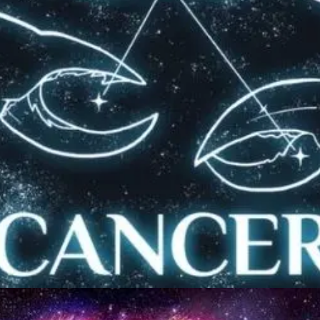
Đang mở
https://thienvanhoc.edu.vn/diem-yeu-cua-12-cung-hoang-dao