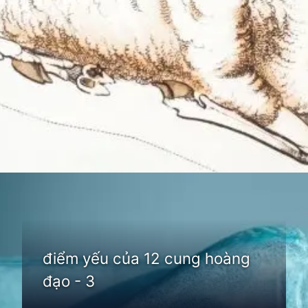
Đang mở
https://thienvanhoc.edu.vn/diem-yeu-cua-12-cung-hoang-dao
điểm yếu của 12 cung hoàng
đạo - 3