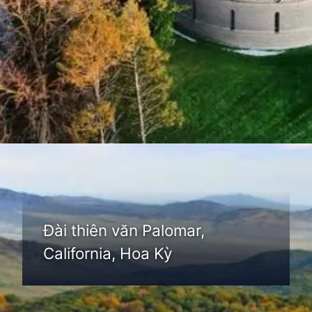
Đang mở
https://thienvanhoc.edu.vn/dai-quan-sat-thien-van
Đài thiên văn Palomar,
California, Hoa Kỳ