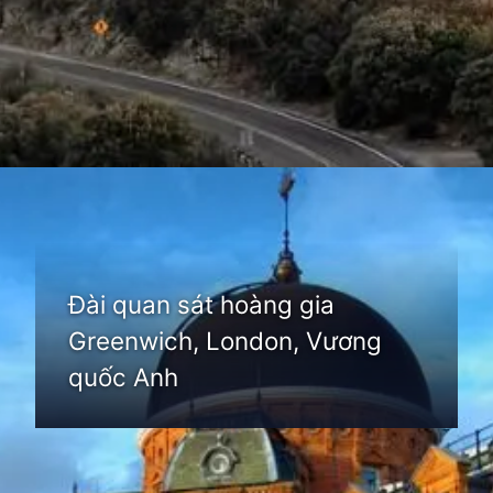
Đang mở
https://thienvanhoc.edu.vn/dai-quan-sat-thien-van
Đài quan sát hoàng gia
Greenwich, London, Vương
quốc Anh