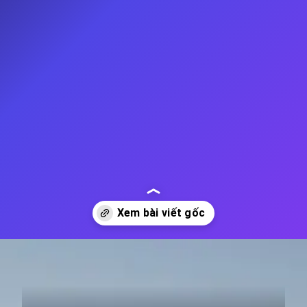
Đang mở
https://thienvanhoc.edu.vn/dai-quan-sat-thien-van