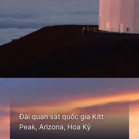
Đang mở
https://thienvanhoc.edu.vn/dai-quan-sat-thien-van
Đài quan sát quốc gia Kitt
Peak, Arizona, Hoa Kỳ