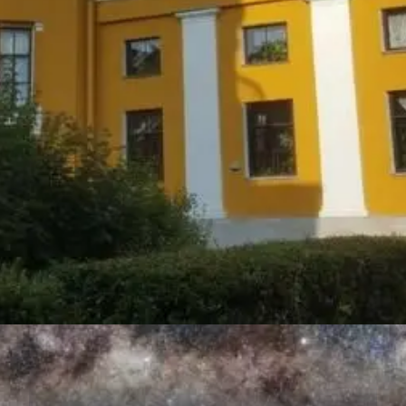
Đang mở
https://thienvanhoc.edu.vn/dai-quan-sat-thien-van