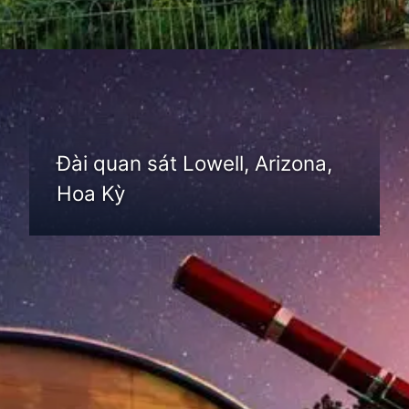
Đang mở
https://thienvanhoc.edu.vn/dai-quan-sat-thien-van
Đài quan sát Lowell, Arizona,
Hoa Kỳ