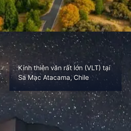
Đang mở
https://thienvanhoc.edu.vn/dai-quan-sat-thien-van
Kính thiên văn rất lớn (VLT) tại
Sa Mạc Atacama, Chile