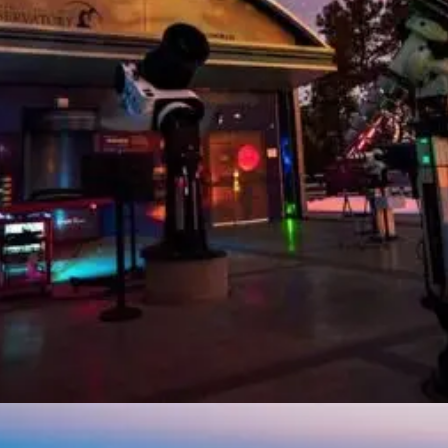
Đang mở
https://thienvanhoc.edu.vn/dai-quan-sat-thien-van