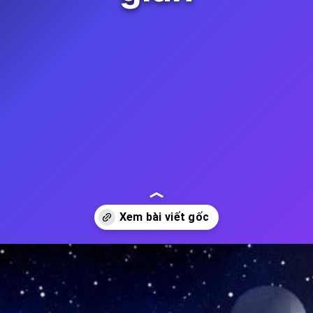
Đang mở
https://thienvanhoc.edu.vn/da-vu-tru