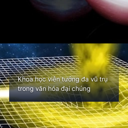
Đang mở
https://thienvanhoc.edu.vn/da-vu-tru
Khoa học viễn tưởng đa vũ trụ
trong văn hóa đại chúng