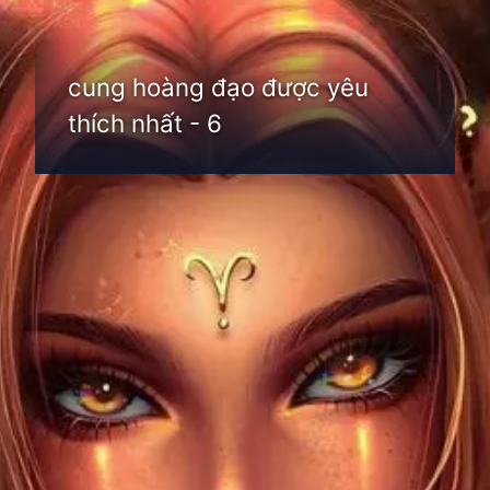
cung hoàng đạo được yêu
thích nhất - 6