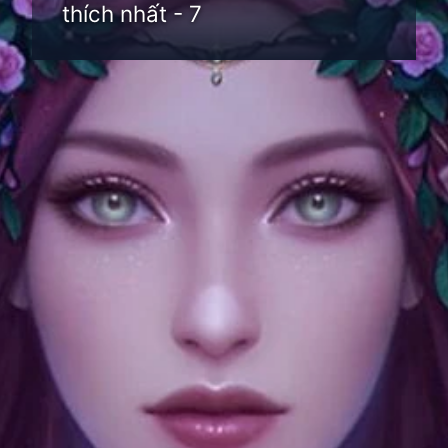
thích nhất - 7