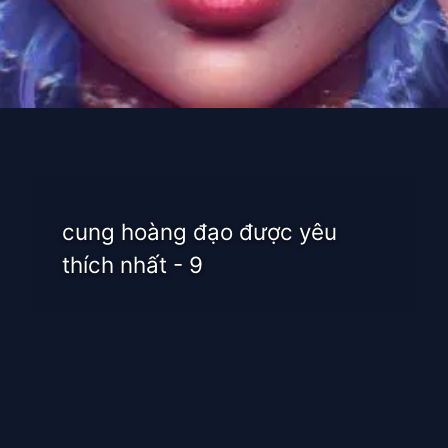
Đang mở
https://thienvanhoc.edu.vn/cung-hoang-dao-duoc-yeu-thich-nhat
cung hoàng đạo được yêu
thích nhất - 9