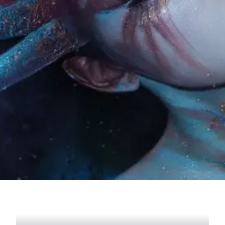
Đang mở
https://thienvanhoc.edu.vn/cung-cu-giai-hop-voi-cung-nao