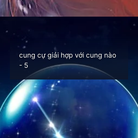
Đang mở
https://thienvanhoc.edu.vn/cung-cu-giai-hop-voi-cung-nao
cung cự giải hợp với cung nào
- 5