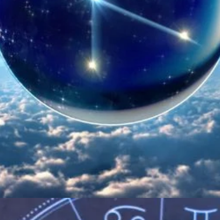
Đang mở
https://thienvanhoc.edu.vn/cung-cu-giai-hop-voi-cung-nao