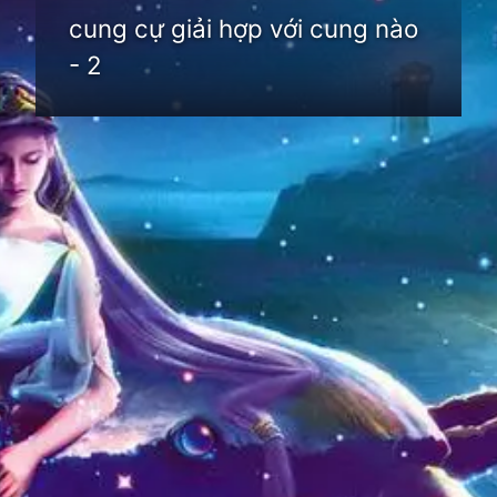
cung cự giải hợp với cung nào
- 2