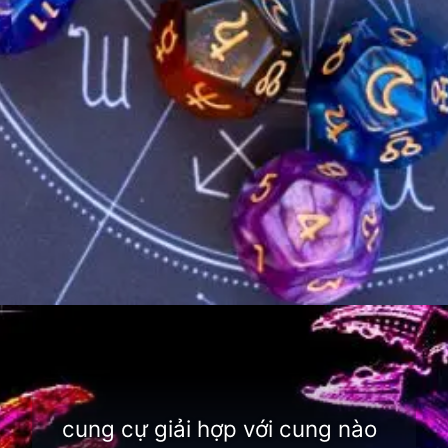
Đang mở
https://thienvanhoc.edu.vn/cung-cu-giai-hop-voi-cung-nao
cung cự giải hợp với cung nào