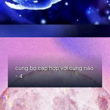
Đang mở
https://thienvanhoc.edu.vn/cung-bo-cap-hop-voi-cung-nao
cung bọ cạp hợp với cung nào
- 4