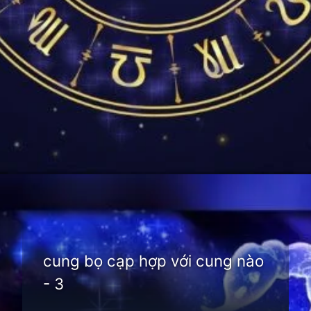
Đang mở
https://thienvanhoc.edu.vn/cung-bo-cap-hop-voi-cung-nao
cung bọ cạp hợp với cung nào
- 3