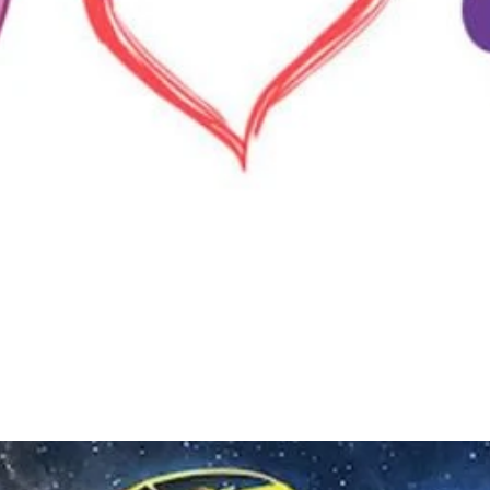
Đang mở
https://thienvanhoc.edu.vn/cung-bo-cap-hop-voi-cung-nao