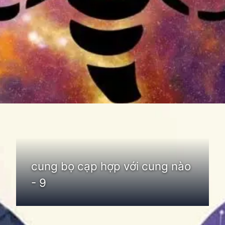
Đang mở
https://thienvanhoc.edu.vn/cung-bo-cap-hop-voi-cung-nao
cung bọ cạp hợp với cung nào
- 9