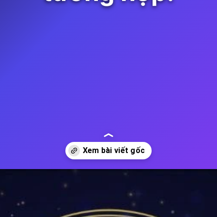
Đang mở
https://thienvanhoc.edu.vn/cung-bo-cap-hop-voi-cung-nao