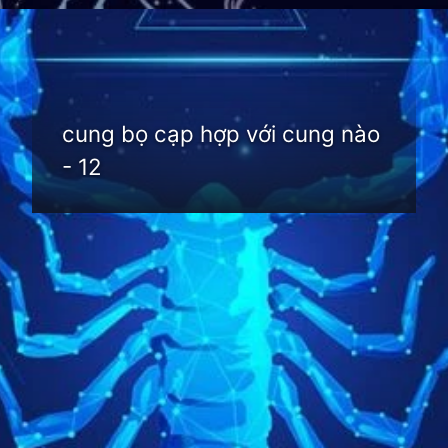
Đang mở
https://thienvanhoc.edu.vn/cung-bo-cap-hop-voi-cung-nao
cung bọ cạp hợp với cung nào
- 12