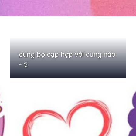
Đang mở
https://thienvanhoc.edu.vn/cung-bo-cap-hop-voi-cung-nao
cung bọ cạp hợp với cung nào
- 5