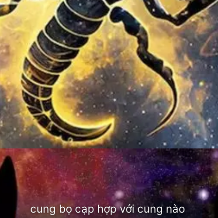
Đang mở
https://thienvanhoc.edu.vn/cung-bo-cap-hop-voi-cung-nao
cung bọ cạp hợp với cung nào