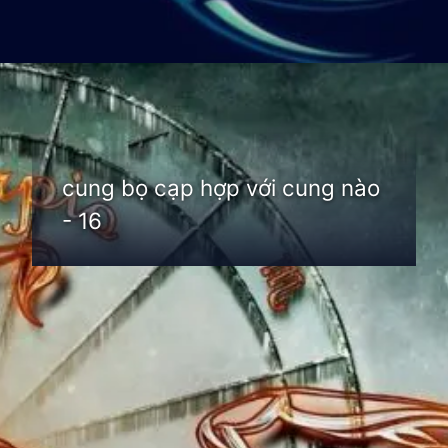
Đang mở
https://thienvanhoc.edu.vn/cung-bo-cap-hop-voi-cung-nao
cung bọ cạp hợp với cung nào
- 16