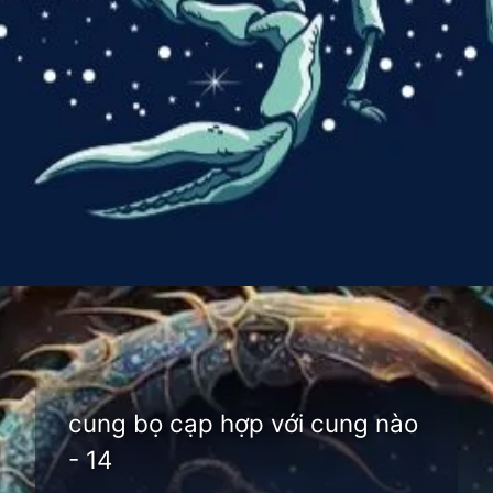
Đang mở
https://thienvanhoc.edu.vn/cung-bo-cap-hop-voi-cung-nao
cung bọ cạp hợp với cung nào
- 14