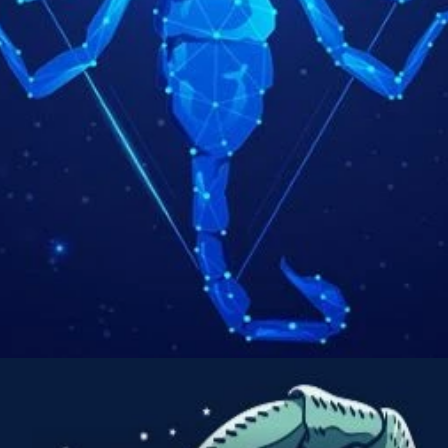
Đang mở
https://thienvanhoc.edu.vn/cung-bo-cap-hop-voi-cung-nao