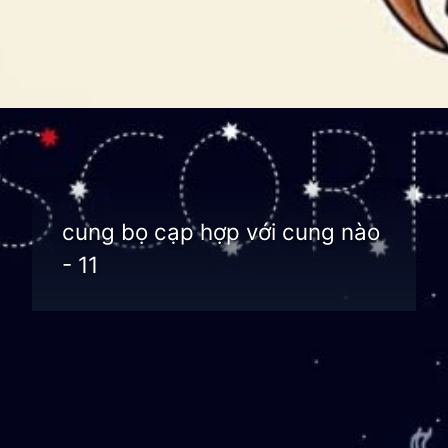
Đang mở
https://thienvanhoc.edu.vn/cung-bo-cap-hop-voi-cung-nao
cung bọ cạp hợp với cung nào
- 11