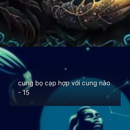
Đang mở
https://thienvanhoc.edu.vn/cung-bo-cap-hop-voi-cung-nao
cung bọ cạp hợp với cung nào
- 15