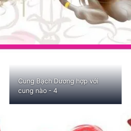
Đang mở
https://thienvanhoc.edu.vn/cung-bach-duong-hop-voi-cung-nao
Cung Bạch Dương hợp với
cung nào - 4