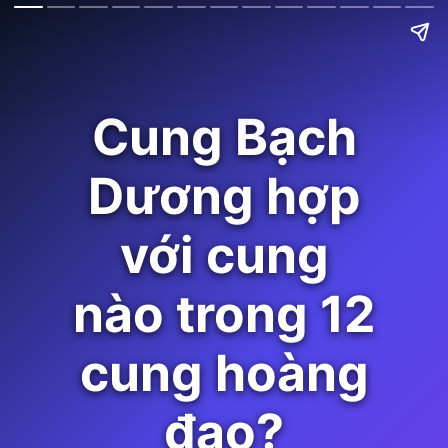
Cung Bạch
Dương hợp
với cung
nào trong 12
cung hoàng
đạo?