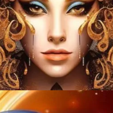
Đang mở
https://thienvanhoc.edu.vn/cung-bach-duong-hop-voi-cung-nao