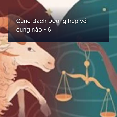
Cung Bạch Dương hợp với
cung nào - 6