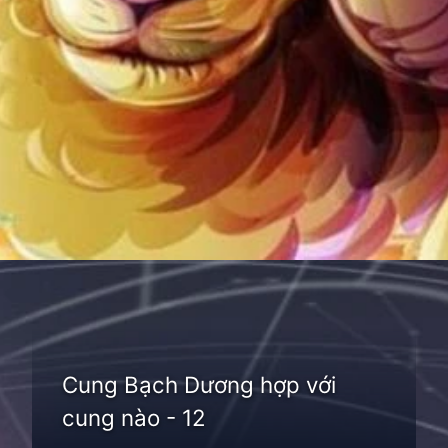
Đang mở
https://thienvanhoc.edu.vn/cung-bach-duong-hop-voi-cung-nao
Cung Bạch Dương hợp với
cung nào - 12