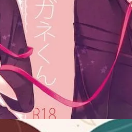
Đang mở
https://thienvanhoc.edu.vn/cung-bach-duong-hop-voi-cung-nao