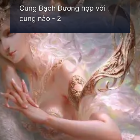
Cung Bạch Dương hợp với
cung nào - 2