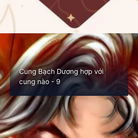
Đang mở
https://thienvanhoc.edu.vn/cung-bach-duong-hop-voi-cung-nao
Cung Bạch Dương hợp với
cung nào - 9