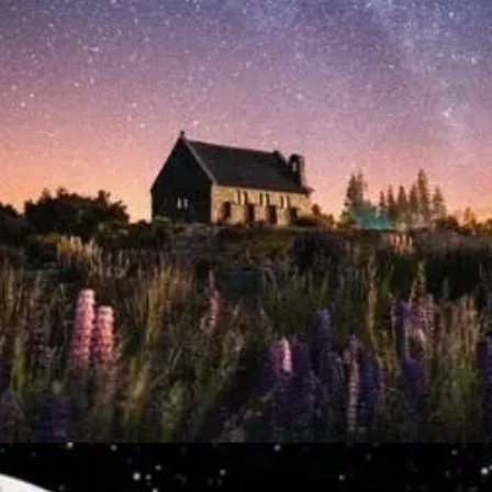
Đang mở
https://thienvanhoc.edu.vn/cau-lac-bo-thien-van-hoc