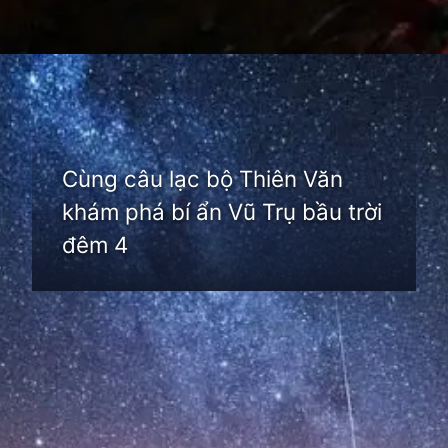
Đang mở
https://thienvanhoc.edu.vn/cau-lac-bo-thien-van-hoc
Cùng câu lạc bộ Thiên Văn
khám phá bí ẩn Vũ Trụ bầu trời
đêm 4