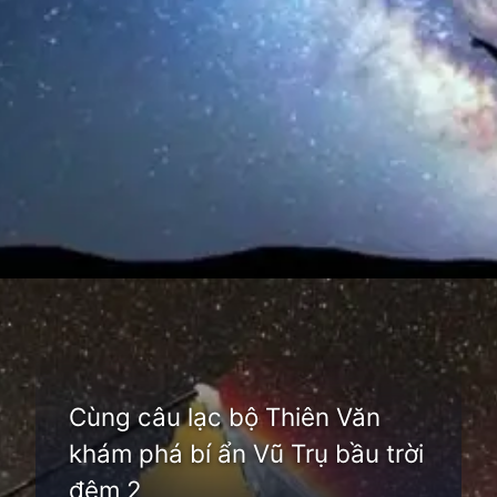
Đang mở
https://thienvanhoc.edu.vn/cau-lac-bo-thien-van-hoc
Cùng câu lạc bộ Thiên Văn
khám phá bí ẩn Vũ Trụ bầu trời
đêm 2