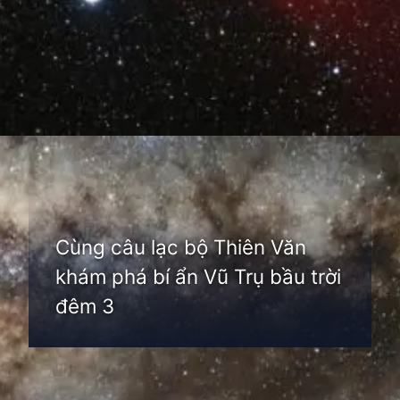
Đang mở
https://thienvanhoc.edu.vn/cau-lac-bo-thien-van-hoc
Cùng câu lạc bộ Thiên Văn
khám phá bí ẩn Vũ Trụ bầu trời
đêm 3