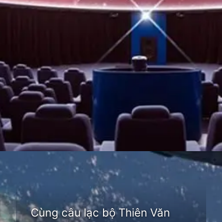
Đang mở
https://thienvanhoc.edu.vn/cau-lac-bo-thien-van-hoc
Cùng câu lạc bộ Thiên Văn