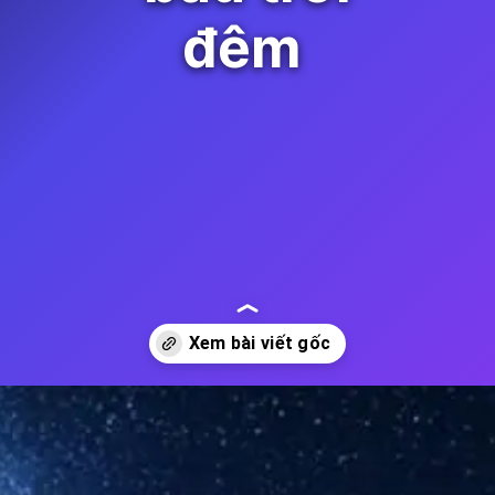
đêm
Đang mở
https://thienvanhoc.edu.vn/cau-lac-bo-thien-van-hoc