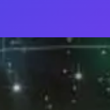
Đang mở
https://thienvanhoc.edu.vn/cau-hoi-cau-tra-loi-co-