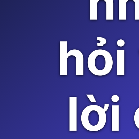
n
hỏi
lời