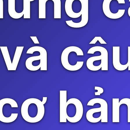
hững c
 và câu
 cơ bả