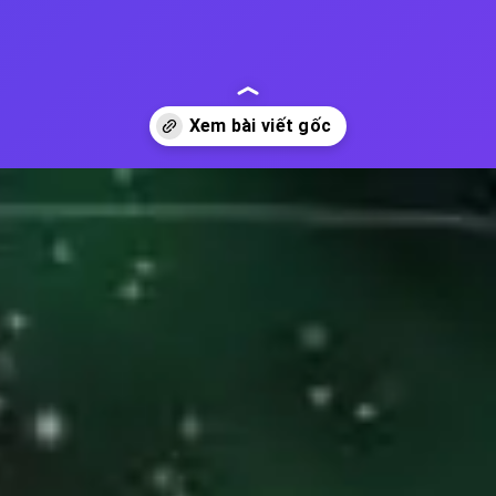
ban-ve-vu-tru