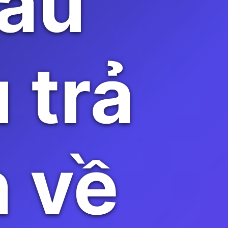
âu
 trả
n về