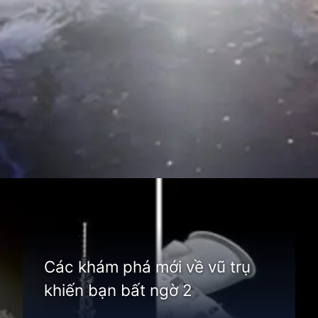
Đang mở
https://thienvanhoc.edu.vn/cac-kham-pha-moi-ve-vu-tru
Các khám phá mới về vũ trụ
khiến bạn bất ngờ 2