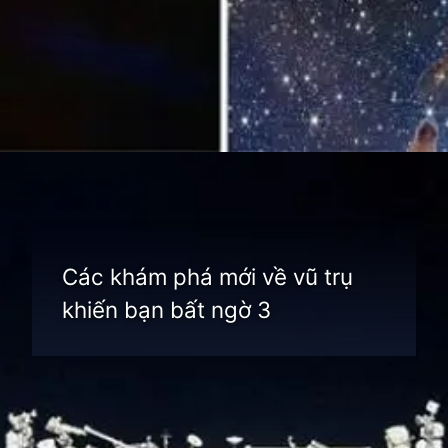
Đang mở
https://thienvanhoc.edu.vn/cac-kham-pha-moi-ve-vu-tru
Các khám phá mới về vũ trụ
khiến bạn bất ngờ 3