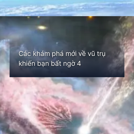
Đang mở
https://thienvanhoc.edu.vn/cac-kham-pha-moi-ve-vu-tru
Các khám phá mới về vũ trụ
khiến bạn bất ngờ 4