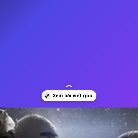
Đang mở
https://thienvanhoc.edu.vn/cac-kham-pha-moi-ve-vu-tru