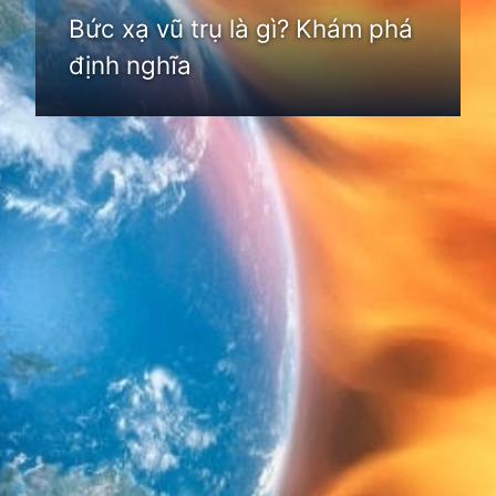
Bức xạ vũ trụ là gì? Khám phá
định nghĩa