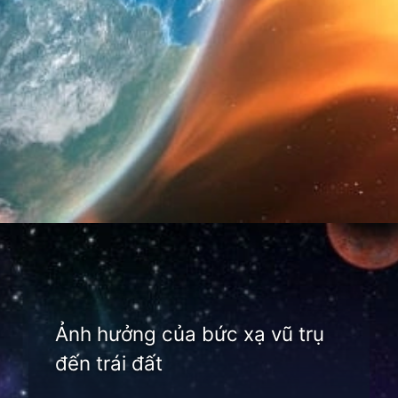
Đang mở
https://thienvanhoc.edu.vn/buc-xa-vu-tru
Ảnh hưởng của bức xạ vũ trụ
đến trái đất