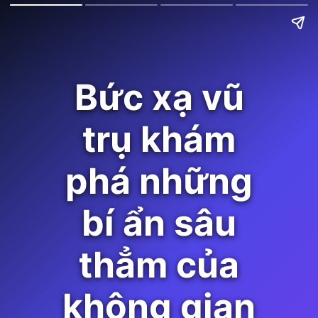
Bức xạ vũ
trụ khám
phá những
bí ẩn sâu
thẳm của
không gian