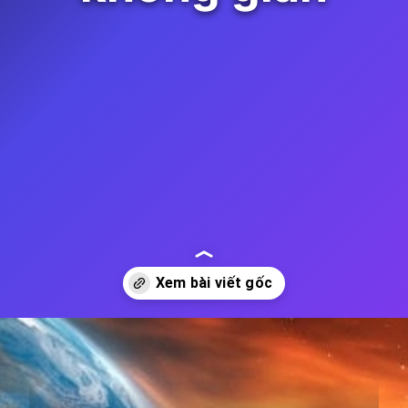
Đang mở
https://thienvanhoc.edu.vn/buc-xa-vu-tru