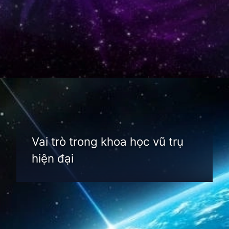
Đang mở
https://thienvanhoc.edu.vn/buc-xa-vu-tru
Vai trò trong khoa học vũ trụ
hiện đại