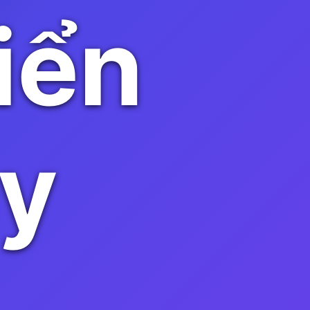
iển
ay