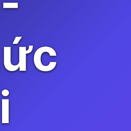
-
hức
i