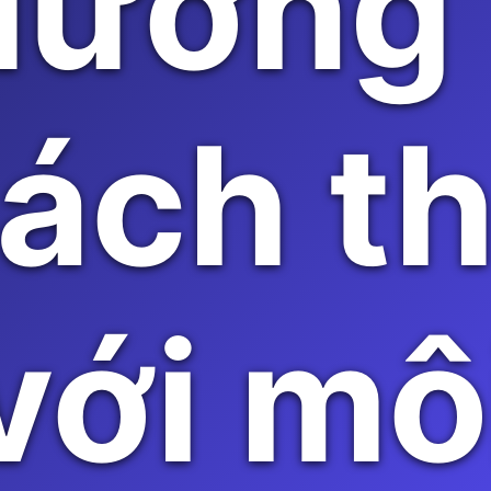
dương 
ách t
với mô