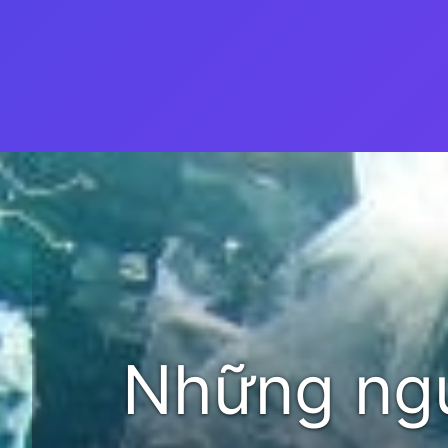
Đang mở
https://thienvanhoc.edu.vn/axit-hoa-dai-duong
Những ngu