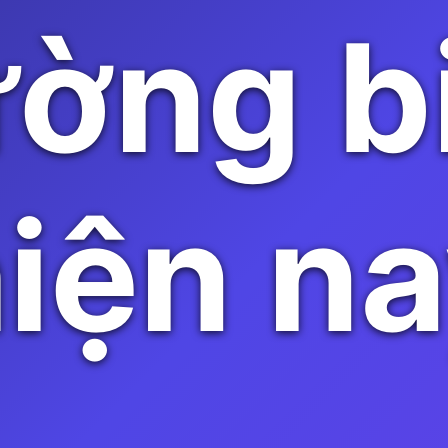
ường b
iện n